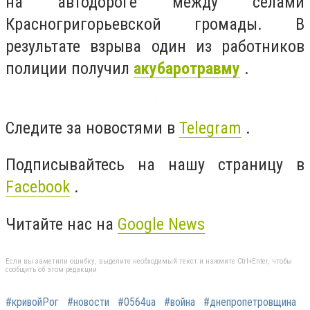
на автодороге между селами
Красногригорьевской громады. В
результате взрыва один из работников
полиции получил
акубаротравму
.
Следите за новостями в
Telegram
.
Подписывайтесь на нашу страницу в
Facebook
.
Читайте нас на
Google News
Если вы заметили ошибку, выделите необходимый текст и нажмите Ctrl+Enter, чтобы
сообщить об этом редакции
#кривойРог
#новости
#0564ua
#война
#днепропетровщина