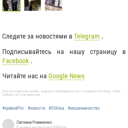
Следите за новостями в
Telegram
.
Подписывайтесь на нашу страницу в
Facebook
.
Читайте нас на
Google News
Если вы заметили ошибку, выделите необходимый текст и нажмите Ctrl+Enter, чтобы
сообщить об этом редакции
#кривойРог
#новости
#0564ua
#мошенничество
Світлана Романенко
Головна редакторка 0564.ua