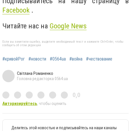
Подписывайтесь на нашу страницу в
Facebook
.
Читайте нас на
Google News
Если вы заметили ошибку, выделите необходимый текст и нажмите Ctrl+Enter, чтобы
сообщить об этом редакции
#кривойРог
#новости
#0564ua
#война
#чествование
Світлана Романенко
Головна редакторка 0564.ua
0,0
Авторизируйтесь
, чтобы оценить
Делитесь этой новостью и подписывайтесь на наши каналы