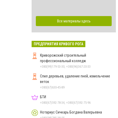
Все материалы здесь
ПРЕДПРИЯТИЯ КРИВОГО РОГА
Криворожский строительный
профессиональный колледж
+380(99)179-53-30, +380(96)367-20-33
Спил деревьев, удаление пней, измельчение
веток
+380(67)630-45-89
БТИ
+380(67)592-78-34, +380(67)592-75-96
Нотариус Сичкарь Богдана Валерьевна
+380(98)785-38-05