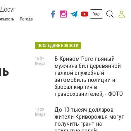
Досуг
Укр
жимость
Погода
ПОСЛЕДНИЕ НОВОСТИ
В Кривом Роге пьяный
15:37
Вчера
мужчина бил деревянной
мь
палкой служебный
автомобиль полиции и
бросал кирпич в
правоохранителей, - ФОТО
До 10 тысяч долларов:
14:32
Вчера
жители Криворожья могут
получить грант на
открытие яслей