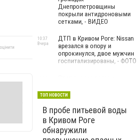
Днепропетровщины
покрыли антидроновыми
сетками, - ВИДЕО
ДТП в Кривом Роге: Nissan
10:37
Вчера
врезался в опору и
 оцінити
опрокинулся, двое мужчин
госпитализированы, - ФОТО
Отключение воды и
10:04
Вчера
возможные перебои со
светом: адреса ремонтов в
ТОП НОВОСТИ
Кривом Роге
В пробе питьевой воды
Зеленский показал
19:35
в Кривом Роге
4 августа
шокирующие кадры:
обнаружили
российский дрон охотился
на продавца овощей в