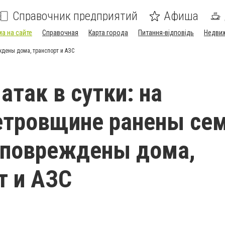
Справочник предприятий
Афиша
а на сайте
Справочная
Карта города
Питання-відповідь
Недви
ждены дома, транспорт и АЗС
атак в сутки: на
етровщине ранены се
 повреждены дома,
т и АЗС