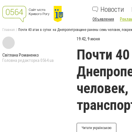
Новости
Объявления
Реклам
Главная
Почти 40 атак в сутки: на Днепропетровщине ранены семь человек, повре
19:42, 9 июня
Почти 40 
Світлана Романенко
Головна редакторка 0564.ua
Днепроп
человек,
транспор
Читати українською