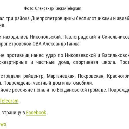
Фото: Олександр Ганжа/Telegram
овал три района Днепропетровщины беспилотниками и авиа
ия.
 находились Никопольский, Павлоградский и Синельнико
ропетровской ОВА Александр Ганжа.
е противник нанес удар по Николаевской и Васильковс
квартирные и частные дома, спортивная школа. Пос
традали райцентр, Марганецкая, Покровская, Красногр
. Повреждены частный дом и автомобили.
айоне россияне попали по Богдановской громаде. Поврежд
Telegram
.
 страницу в
Facebook
.
ews