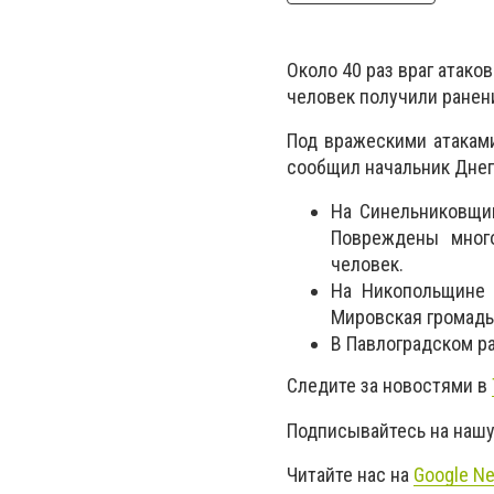
Около 40 раз враг атак
человек получили ранен
Под вражескими атаками
сообщил начальник Днеп
На Синельниковщин
Повреждены много
человек.
На Никопольщине с
Мировская громады
В Павлоградском р
Следите за новостями в
Подписывайтесь на нашу
Читайте нас на
Google N