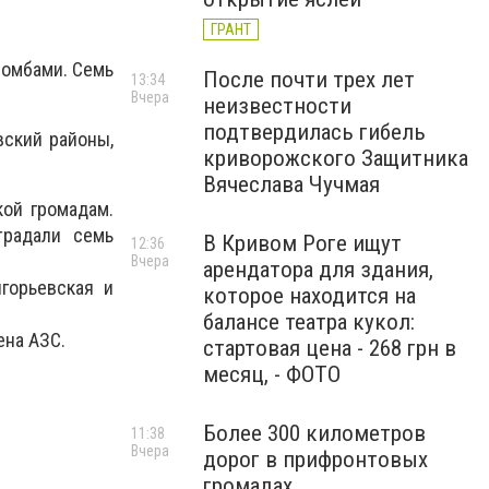
ГРАНТ
бомбами. Семь
После почти трех лет
13:34
Вчера
неизвестности
подтвердилась гибель
вский районы,
криворожского Защитника
Вячеслава Чучмая
кой громадам.
традали семь
В Кривом Роге ищут
12:36
Вчера
арендатора для здания,
игорьевская и
которое находится на
балансе театра кукол:
ена АЗС.
стартовая цена - 268 грн в
месяц, - ФОТО
Более 300 километров
11:38
Вчера
дорог в прифронтовых
громадах