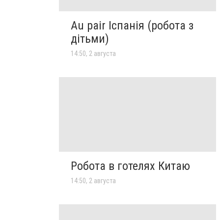
Au pair Іспанія (робота з
дітьми)
14:50, 2 августа
Робота в готелях Китаю
14:50, 2 августа