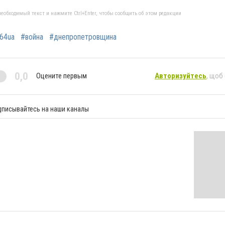
еобходимый текст и нажмите Ctrl+Enter, чтобы сообщить об этом редакции
64ua
#война
#днепропетровщина
0,0
Оцените первым
Авторизуйтесь
, щоб
дписывайтесь на наши каналы