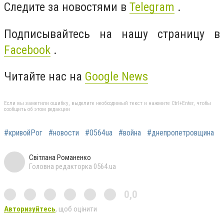
Следите за новостями в
Telegram
.
Подписывайтесь на нашу страницу в
Facebook
.
Читайте нас на
Google News
Если вы заметили ошибку, выделите необходимый текст и нажмите Ctrl+Enter, чтобы
сообщить об этом редакции
#кривойРог
#новости
#0564ua
#война
#днепропетровщина
Світлана Романенко
Головна редакторка 0564.ua
0,0
Авторизуйтесь
, щоб оцінити