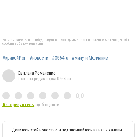
Если вы заметили ошибку, выделите необходимый текст и нажмите Ctrl+Enter, чтобы
сообщить об этом редакции
#кривойРог
#новости
#0564ru
#минутаМолчание
Світлана Романенко
Головна редакторка 0564.ua
0,0
Авторизуйтесь
, щоб оцінити
Делитесь этой новостью и подписывайтесь на наши каналы