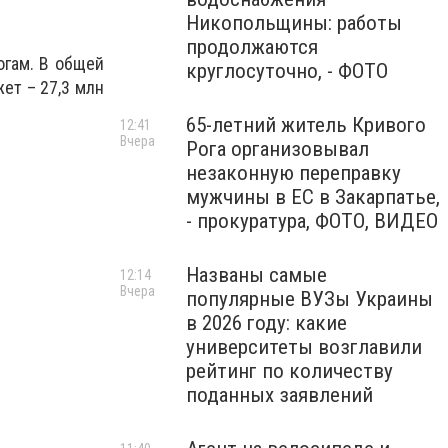
Никопольщины: работы
продолжаются
огам. В общей
круглосуточно, - ФОТО
ет – 27,3 млн
65-летний житель Кривого
12:41
Вчера
Рога организовывал
незаконную переправку
мужчины в ЕС в Закарпатье,
- прокуратура, ФОТО, ВИДЕО
Названы самые
12:14
Вчера
популярные ВУЗы Украины
в 2026 году: какие
университеты возглавили
рейтинг по количеству
поданных заявлений