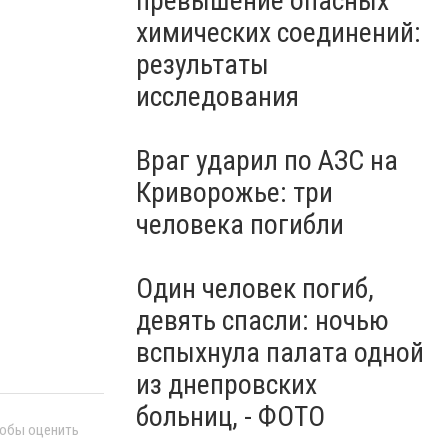
превышение опасных
молчания: Украина чтит
память жертв войны, -
химических соединений:
ВИДЕО
результаты
исследования
Враг ударил по АЗС на
Криворожье: три
человека погибли
Один человек погиб,
девять спасли: ночью
вспыхнула палата одной
из днепровских
больниц, - ФОТО
тобы оценить