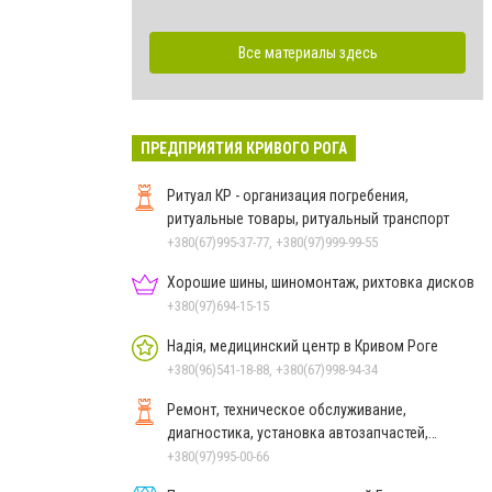
Все материалы здесь
ПРЕДПРИЯТИЯ КРИВОГО РОГА
Ритуал КР - организация погребения,
ритуальные товары, ритуальный транспорт
+380(67)995-37-77, +380(97)999-99-55
Хорошие шины, шиномонтаж, рихтовка дисков
+380(97)694-15-15
Надія, медицинский центр в Кривом Роге
+380(96)541-18-88, +380(67)998-94-34
Ремонт, техническое обслуживание,
диагностика, установка автозапчастей,
китайских и азиатских авто
+380(97)995-00-66