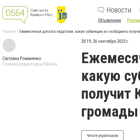
Новости
Объявления
Реклам
Главная
Ежемесячная доплата педагогам: какую субвенцию из госбюджета получи
20:19, 26 сентября 2025 г.
Ежемесяч
Світлана Романенко
Головна редакторка 0564.ua
какую су
получит 
громады
Читати українською