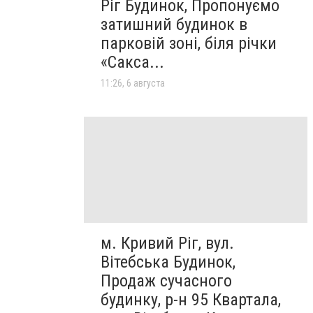
Ріг Будинок, Пропонуємо
затишний будинок в
парковій зоні, біля річки
«Сакса...
11:26, 6 августа
м. Кривий Ріг, вул.
Вітебська Будинок,
Продаж сучасного
будинку, р-н 95 Квартала,