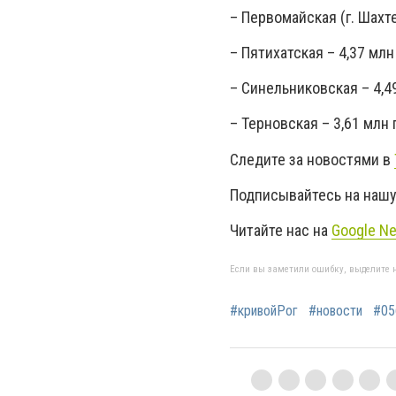
– Первомайская (г. Шахте
– Пятихатская – 4,37 млн 
– Синельниковская – 4,49
– Терновская – 3,61 млн 
Следите за новостями в
Подписывайтесь на нашу
Читайте нас на
Google N
Если вы заметили ошибку, выделите н
#кривойРог
#новости
#05