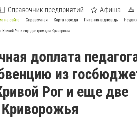
Справочник предприятий
Афиша
а на сайте
Справочная
Карта города
Питання-відповідь
Недви
т Кривой Рог и еще две громады Криворожья
ная доплата педагог
бвенцию из госбюдже
Кривой Рог и еще две
 Криворожья