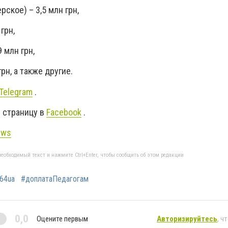
рское) – 3,5 млн грн,
грн,
 млн грн,
грн, а также другие.
Telegram
.
 страницу в
Facebook
.
ews
еобходимый текст и нажмите Ctrl+Enter, чтобы сообщить об этом редакции
64ua
#доплатаПедагогам
0,0
Оцените первым
Авторизируйтесь
, ч