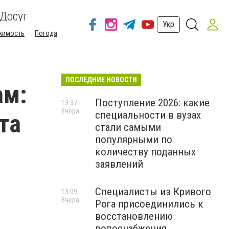
Досуг
Укр
жимость
Погода
ПОСЛЕДНИЕ НОВОСТИ
ам:
Поступление 2026: какие
13:37
Вчера
специальности в вузах
та
стали самыми
популярными по
количеству поданных
заявлений
Специалисты из Кривого
13:09
Вчера
Рога присоединились к
восстановлению
водоснабжения