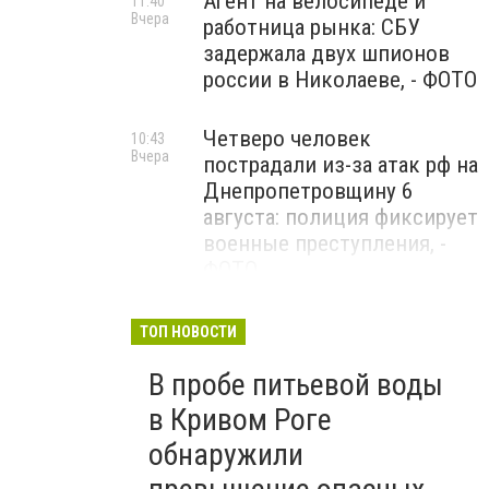
Агент на велосипеде и
11:40
Вчера
работница рынка: СБУ
задержала двух шпионов
россии в Николаеве, - ФОТО
Четверо человек
10:43
Вчера
пострадали из-за атак рф на
Днепропетровщину 6
августа: полиция фиксирует
военные преступления, -
ФОТО
Ночью россияне атаковали
09:08
ТОП НОВОСТИ
Вчера
Украину 147 дронами: наша
В пробе питьевой воды
ПВО уничтожила и
подавила 114 БпЛА
в Кривом Роге
обнаружили
Общенациональная минута
09:00
Вчера