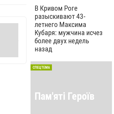
В Кривом Роге
разыскивают 43-
летнего Максима
Кубаря: мужчина исчез
более двух недель
назад
СПЕЦТЕМА
Пам'яті Героїв