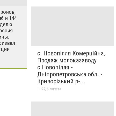
дронов,
б и 144
еделю
оссия
ины:
ризвал
кции
с. Новопілля Комерційна,
Продаж молоказаводу
с.Новопілля -
Дніпропетровська обл. -
Криворізький р-...
11:27, 6 августа