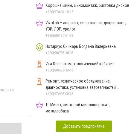
Хорошие шины, шиномонтаж, рихтовка дисков
+380(97)694-15-15
VivoLab – анализы, гинеколог-эндокринолог,
УЗИ, ЛОР, уролог
+380(68)130-61-33
Нотариус Сичкарь Богдана Валерьевна
+380(98)785-38-05
Vita Dent, стоматологический кабинет
+380(98)429-34-43
Ремонт, техническое обслуживание,
диагностика, установка автозапчастей,
 оцінити
китайских и азиатских авто
+380(97)995-00-66
ТГ Милих, листовой металлопрокат,
металлобаза
Добавить предприятие