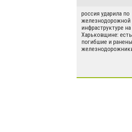
Сторону Украин
приняли все ци
россия ударила по
железнодорожной
инфраструктуре на
Харьковщине: есть
погибшие и ранен
железнодорожник