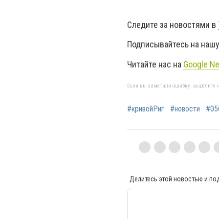
Следите за новостями в
Подписывайтесь на нашу
Читайте нас на
Google N
Если вы заметили ошибку, выделите н
#кривойРиг
#новости
#05
Делитесь этой новостью и по