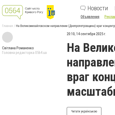
Новости
Объявления
Реклам
Главная
На Великомихайловском направлении (Днепропетровщина) враг концентр
20:10, 14 сентября 2025 г.
На Вели
Світлана Романенко
Головна редакторка 0564.ua
направле
враг кон
масштаб
Читати українською