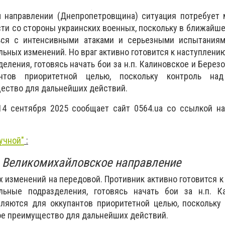
 направлении (Днепропетровщина) ситуация потребует 
сти со стороны украинских военных, поскольку в ближайш
ься с интенсивными атаками и серьезными испытаниям
льных изменений. Но враг активно готовится к наступлению
ления, готовясь начать бои за н.п. Калиновское и Березо
нтов приоритетной целью, поскольку контроль на
ество для дальнейших действий.
14 сентября 2025 сообщает сайт 0564.ua со ссылкой н
учной"
:
Великомихайловское направление
х изменений на передовой. Противник активно готовится к
льные подразделения, готовясь начать бои за н.п. К
вляются для оккупантов приоритетной целью, поскольку
ое преимущество для дальнейших действий.