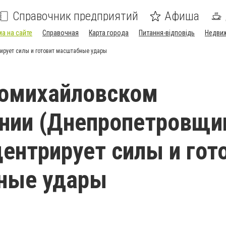
Справочник предприятий
Афиша
а на сайте
Справочная
Карта города
Питання-відповідь
Недви
ирует силы и готовит масштабные удары
комихайловском
нии (Днепропетровщи
центрирует силы и гот
ные удары