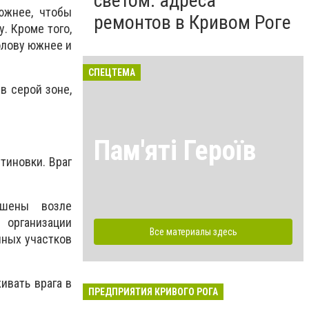
светом: адреса
южнее, чтобы
ремонтов в Кривом Роге
. Кроме того,
олову южнее и
СПЕЦТЕМА
в серой зоне,
Пам'яті Героїв
тиновки. Враг
шены возле
 организации
Все материалы здесь
нных участков
ивать врага в
ПРЕДПРИЯТИЯ КРИВОГО РОГА