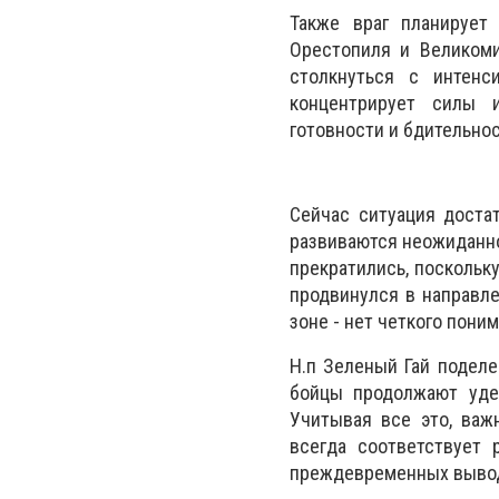
Также враг планирует
Орестопиля и Великоми
столкнуться с интенс
концентрирует силы 
готовности и бдительно
Сейчас ситуация достат
развиваются неожиданно
прекратились, поскольку
продвинулся в направле
зоне - нет четкого поним
Н.п Зеленый Гай подел
бойцы продолжают удер
Учитывая все это, важ
всегда соответствует 
преждевременных выво