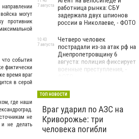
Агент на велосипеде и
11:40
7 августа
 направлении
работница рынка: СБУ
войска могут
задержала двух шпионов
ку противник
россии в Николаеве, - ФОТО
аксимальной
Четверо человек
10:43
7 августа
пострадали из-за атак рф на
Днепропетровщину 6
у что события
августа: полиция фиксирует
же фактически
военные преступления, -
же время враг
ФОТО
дится в серой
Ночью россияне атаковали
09:08
ТОП НОВОСТИ
7 августа
Украину 147 дронами: наша
жом, где наши
Враг ударил по АЗС на
ПВО уничтожила и
ксандроград.
подавила 114 БпЛА
сточникам не
Криворожье: три
 и не делать
человека погибли
Общенациональная минута
09:00
7 августа