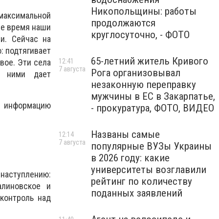
Никопольщины: работы
максимальной
продолжаются
ее время наши
круглосуточно, - ФОТО
и. Сейчас на
: подтягивает
65-летний житель Кривого
вое. Эти села
12:41
7 августа
Рога организовывал
д ними дает
незаконную переправку
мужчины в ЕС в Закарпатье,
а информацию
- прокуратура, ФОТО, ВИДЕО
Названы самые
12:14
7 августа
популярные ВУЗы Украины
в 2026 году: какие
университеты возглавили
 наступлению:
рейтинг по количеству
алиновское и
поданных заявлений
 контроль над