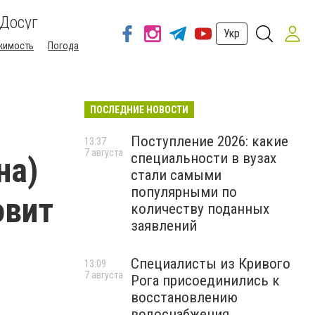
Досуг
Укр
жимость
Погода
ПОСЛЕДНИЕ НОВОСТИ
Поступление 2026: какие
13:37
7 августа
специальности в вузах
на)
стали самыми
популярными по
овит
количеству поданных
заявлений
Специалисты из Кривого
13:09
7 августа
Рога присоединились к
восстановлению
водоснабжения