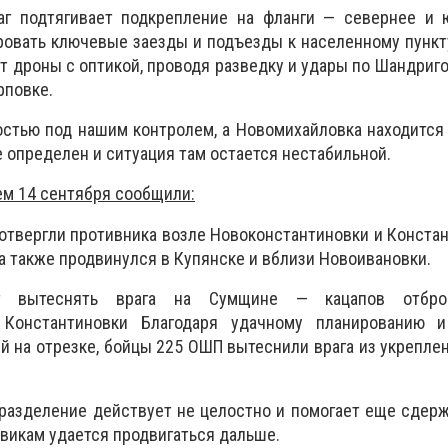
аг подтягивает подкрепление на фланги — севернее и 
ровать ключевые заезды и подъезды к населенному пункту
т дроны с оптикой, проводя разведку и удары по Шандриг
рповке.
остью под нашим контролем, а Новомихайловка находится 
е определен и ситуация там остается нестабильной.
ем 14 сентября сообщили:
твергли противника возле Новоконстантиновки и Констан
а также продвинулся в Купянске и вблизи Новоивановки.
 вытеснять врага на Сумщине — кацапов отбро
 Константиновки Благодаря удачному планированию и
й на отрезке, бойцы 225 ОШП вытеснили врага из укрепле
дразделение действует не целостно и помогает еще сдерж
овикам удается продвигаться дальше.