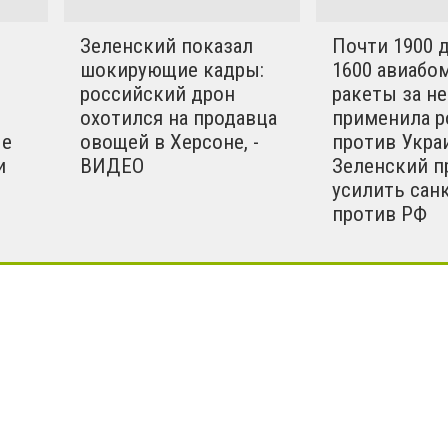
ы в этом конфликте
вилизованные страны.
Зеленский показал
Почти 1900 
шокирующие кадры:
1600 авиабом
российский дрон
ракеты за н
охотился на продавца
применила р
ые
овощей в Херсоне, -
против Укра
и
ВИДЕО
Зеленский п
усилить сан
против РФ