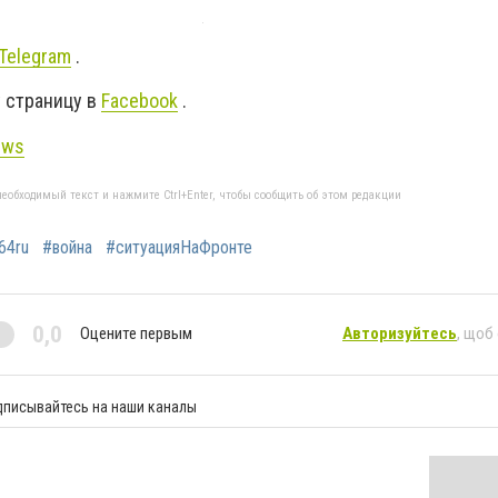
Telegram
.
 страницу в
Facebook
.
ews
еобходимый текст и нажмите Ctrl+Enter, чтобы сообщить об этом редакции
64ru
#война
#ситуацияНаФронте
0,0
Оцените первым
Авторизуйтесь
, щоб
дписывайтесь на наши каналы