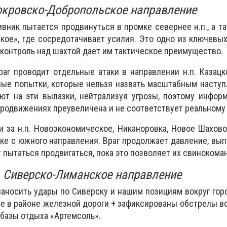
кровско-Добропольское направление
ивник пытается продвинуться в промке севернее н.п., а т
кое», где сосредотачивает усилия. Это одно из ключевы
 контроль над шахтой дает им тактическое преимущество.
раг проводит отдельные атаки в направлении н.п. Казацк
ные попытки, которые нельзя назвать масштабным насту
ют на эти вылазки, нейтрализуя угрозы, поэтому инфор
продвижениях преувеличена и не соответствует реальному
 за н.п. Новоэкономическое, Никаноровка, Новое Шахово
ке с южного направления. Враг продолжает давление, вып
 пытаться продвигаться, пока это позволяет их свинокома
Сиверско-Лиманское направление
аносить удары по Сиверску и нашим позициям вокруг гор
ее в районе железной дороги + зафиксированы обстрелы в
 базы отдыха «Артемсоль».