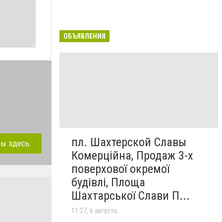
ОБЪЯВЛЕНИЯ
пл. Шахтерской Славы
лы здесь
Комерційна, Продаж 3-х
поверхової окремої
будівлі, Площа
Шахтарської Слави П...
11:27, 6 августа