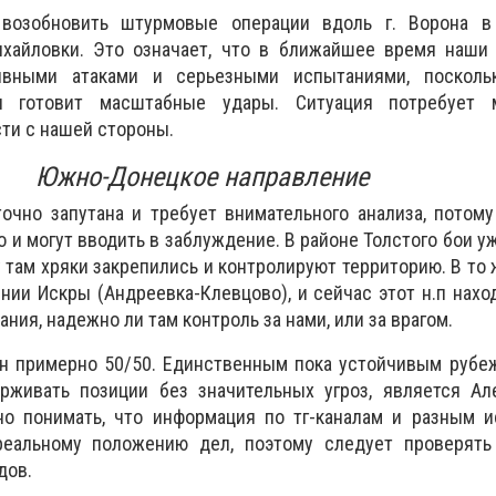
 возобновить штурмовые операции вдоль г. Ворона в
хайловки. Это означает, что в ближайшее время наши 
ивными атаками и серьезными испытаниями, посколь
и готовит масштабные удары. Ситуация потребует м
сти с нашей стороны.
Южно-Донецкое направление
очно запутана и требует внимательного анализа, потом
 и могут вводить в заблуждение. В районе Толстого бои у
 там хряки закрепились и контролируют территорию. В то 
нии Искры (Андреевка-Клевцово), и сейчас этот н.п нахо
ания, надежно ли там контроль за нами, или за врагом.
ен примерно 50/50. Единственным пока устойчивым рубе
живать позиции без значительных угроз, является Але
но понимать, что информация по тг-каналам и разным и
реальному положению дел, поэтому следует проверять
дов.