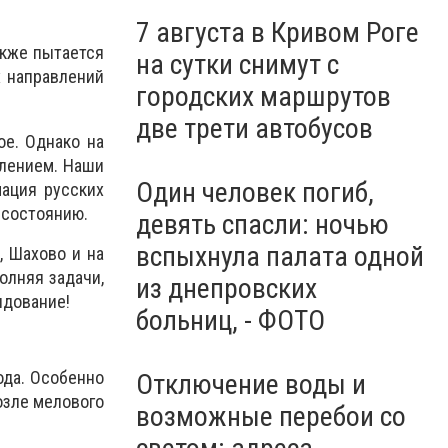
молчания: Украина чтит
память жертв войны, -
7 августа в Кривом Роге
ВИДЕО
акже пытается
на сутки снимут с
х направлений
городских маршрутов
две трети автобусов
ое. Однако на
плением. Наши
Один человек погиб,
мация русских
 состоянию.
девять спасли: ночью
вспыхнула палата одной
, Шахово и на
олняя задачи,
из днепровских
ндование!
больниц, - ФОТО
ода. Особенно
Отключение воды и
озле мелового
возможные перебои со