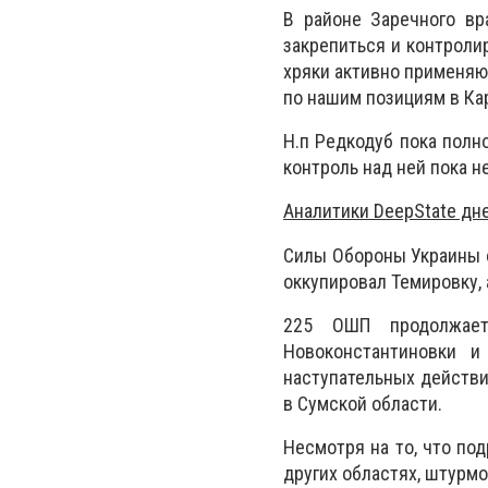
В районе Заречного вр
закрепиться и контроли
хряки активно применяю
по нашим позициям в Ка
Н.п Редкодуб пока полн
контроль над ней пока н
Аналитики DeepState дн
Силы Обороны Украины о
оккупировал Темировку, 
225 ОШП продолжает
Новоконстантиновки и
наступательных действи
в Сумской области.
Несмотря на то, что по
других областях, штурм