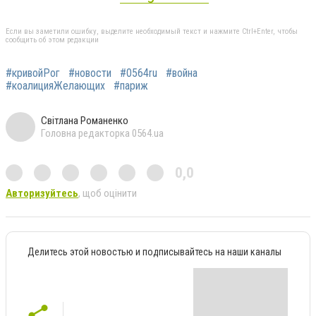
Если вы заметили ошибку, выделите необходимый текст и нажмите Ctrl+Enter, чтобы
сообщить об этом редакции
#кривойРог
#новости
#0564ru
#война
#коалицияЖелающих
#париж
Світлана Романенко
Головна редакторка 0564.ua
0,0
Авторизуйтесь
, щоб оцінити
Делитесь этой новостью и подписывайтесь на наши каналы