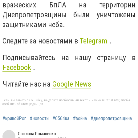
вражеских БпЛА на территории
Днепропетровщины были уничтожены
защитниками неба.
Следите за новостями в
Telegram
.
Подписывайтесь на нашу страницу в
Facebook
.
Читайте нас на
Google News
Если вы заметили ошибку, выделите необходимый текст и нажмите Ctrl+Enter, чтобы
сообщить об этом редакции
#кривойРог
#новости
#0564ua
#война
#днепропетровщина
Світлана Романенко