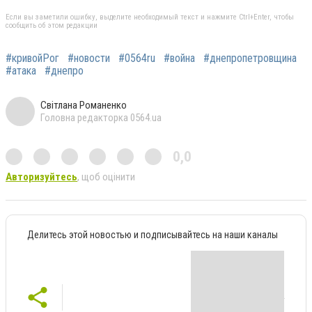
Если вы заметили ошибку, выделите необходимый текст и нажмите Ctrl+Enter, чтобы
сообщить об этом редакции
#кривойРог
#новости
#0564ru
#война
#днепропетровщина
#атака
#днепро
Світлана Романенко
Головна редакторка 0564.ua
0,0
Авторизуйтесь
, щоб оцінити
Делитесь этой новостью и подписывайтесь на наши каналы