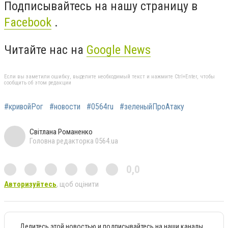
Подписывайтесь на нашу страницу в
Facebook
.
Читайте нас на
Google News
Если вы заметили ошибку, выделите необходимый текст и нажмите Ctrl+Enter, чтобы
сообщить об этом редакции
#кривойРог
#новости
#0564ru
#зеленыйПроАтаку
Світлана Романенко
Головна редакторка 0564.ua
0,0
Авторизуйтесь
, щоб оцінити
Делитесь этой новостью и подписывайтесь на наши каналы