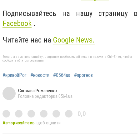
Подписывайтесь на нашу страницу в
Facebook
.
Читайте нас на
Google News.
Если вы заметили ошибку, выделите необходимый текст и нажмите Ctrl+Enter, чтобы
сообщить об этом редакции
#кривойРог
#новости
#0564ua
#прогноз
Світлана Романенко
Головна редакторка 0564.ua
0,0
Авторизуйтесь
, щоб оцінити