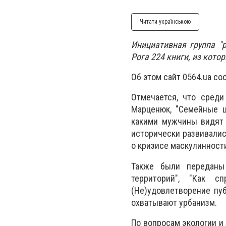
Читати українською
Инициативная группа "
Рога 224 книги, из кото
Об этом сайт 0564.ua с
Отмечается, что среди
Марценюк, "Семейные ц
какими мужчины видят 
исторически развивалис
о кризисе маскулинност
Также были переданы 
территорий", "Как с
(Не)удовлетворение пу
охватывают урбанизм.
По вопросам экологии и 