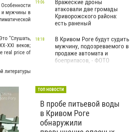
Вражеские дроны
19:06
. Особенности
атаковали две громады
ы и мужчины в
Криворожского района:
иматической
есть раненый
Это "Слушать,
В Кривом Роге будут судить
18:18
ХХ-ХХI веков;
мужчину, подозреваемого в
real price of
продаже автомата и
боеприпасов, - ФОТО
ой литературы
«Все равно» - у зеков, а у
18:11
нас должно быть «Слава
Украине!», «Слава ВСУ!»:
ТОП НОВОСТИ
благодаря активистам
В пробе питьевой воды
некоторые объекты стрит-
арта в Кривом Роге
в Кривом Роге
претерпели изменения, -
обнаружили
ФОТО