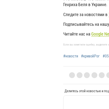
Генриха Беля в Украине.
Следите за новостями в
Подписывайтесь на нашу
Читайте нас на
Google N
Если вы заметили ошибку, выделите н
#новости
#кривойРог
#05
Делитесь этой новостью и по