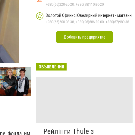
+380(66)220-20-20, +380(98)110-20-20
Золотой Сфинкс Ювелирный интернет - магазин
+380(66)600-08-38, +380(96)686-20-00, +380(67)989-38-69, +380(93)406-20-00
Добавить предприятие
ОБЪЯВЛЕНИЯ
Рейлінги Thule з
ine фонда им.