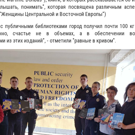
 слышать, понимать", которая посвящена различным асп
и "Женщины Центральной и Восточной Европы")
 с публичными библиотеками город получил почти 100 к
ечно, счастье не в объемах, а в обеспечении во
и из этих изданий", - отметили "равные в кривом".