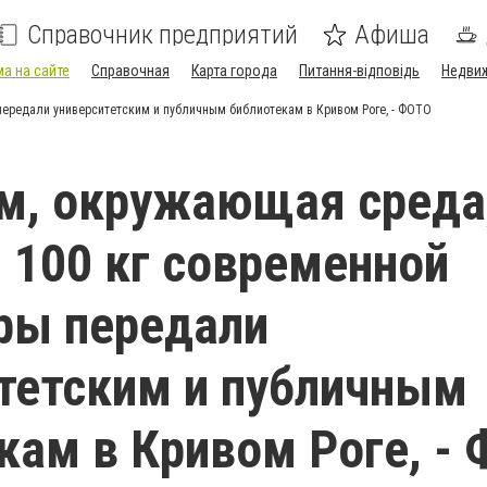
Справочник предприятий
Афиша
а на сайте
Справочная
Карта города
Питання-відповідь
Недви
передали университетским и публичным библиотекам в Кривом Роге, - ФОТО
м, окружающая среда
: 100 кг современной
ры передали
тетским и публичным
кам в Кривом Роге, -