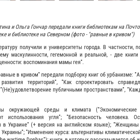
тина и Ольга Гончар передали книги библиотекам на Почто
ке и библиотеке на Северном (фото - "равные в кривом")
ературу получили и университеты города. В частности, 
тему маскулинности, гегемонной и реальной, - две книги
ценности: воспоминания мамы гея".
равные в кривом" передали подборку книг об урбанизме: "
развития территорий", "Как спроектировать справедл
 "(Не)удовлетворение публичными пространствами", "Каж
ы окружающей среды и климата ("Экономические 
от использования угля"; "Безопасность человека. О
 в Украине" (+ версия на английском языке); "Женщины
 Украины"; "Изменение курса: альтернативы климатической
in the wartime Donbas"); книги, в которых рассказывается об 