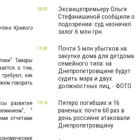
Эксвицепремьеру Ольге
20:03
Стефанишиной сообщили о
подозрении: суд назначил
теки Кривого
залог 6 млн грн
Почти 5 млн убытков на
19:42
закупке дома для детдома
тики" Тамары
семейного типа: на
ается о том,
Днепропетровщине будут
 требуют, как
судить мэра и двух
ожем говорить
должностных лиц, - ФОТО
Пятеро погибших и 16
рсы развития
19:14
раненых: почти 60 раз в
еминизм", "
день россияне атаковали
ими отчетами
Днепропетровщину
Экономические