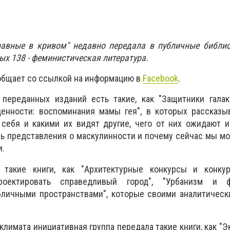
равные в кривом" недавно передала в публичные библио
рых 138 - феминистическая литература.
ообщает со ссылкой на информацию в
Facebook
.
 переданных изданий есть такие, как "Защитники галак
енности: воспоминания мамы гея", в которых рассказыв
себя и какими их видят другие, чего от них ожидают и
ь представления о маскулинности и почему сейчас мы м
и.
такие книги, как "Архитектурные конкурсы и конку
проектировать справедливый город", "Урбанизм и ф
бличными пространствами", которые своими аналитическ
климата инициативная группа передала такие книги, как "