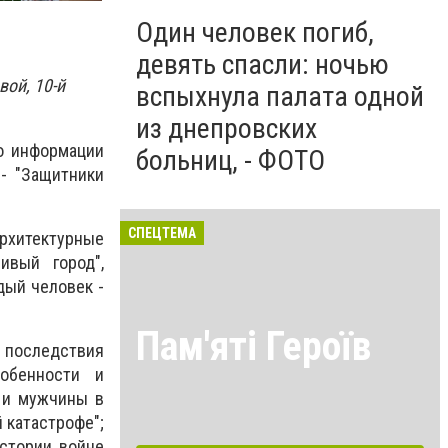
Один человек погиб,
девять спасли: ночью
вой, 10-й
вспыхнула палата одной
из днепровских
по информации
больниц, - ФОТО
 - "Защитники
СПЕЦТЕМА
Архитектурные
ивый город",
дый человек -
Пам'яті Героїв
последствия
собенности и
 и мужчины в
 катастрофе";
истории, войне