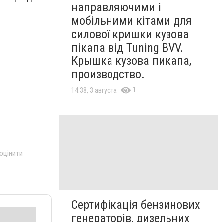
направляючими і
мобільними кітами для
силової кришки кузова
пікапа від Tuning BVV.
Крышка кузова пикапа,
производство.
1
14:38, 3 августа
 оцінити
Сертифікація бензинових
генераторів, дизельних