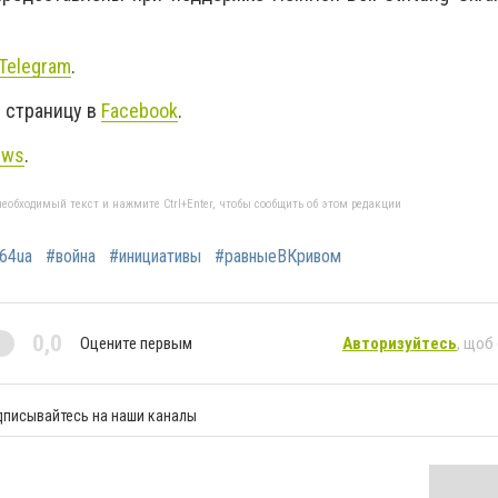
Telegram
.
 страницу в
Facebook
.
ews
.
еобходимый текст и нажмите Ctrl+Enter, чтобы сообщить об этом редакции
64ua
#война
#инициативы
#равныеВКривом
0,0
Оцените первым
Авторизуйтесь
, щоб
дписывайтесь на наши каналы