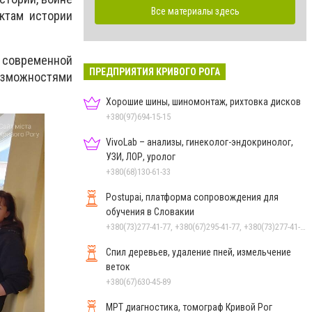
Все материалы здесь
ектам истории
г современной
ПРЕДПРИЯТИЯ КРИВОГО РОГА
зможностями
Хорошие шины, шиномонтаж, рихтовка дисков
+380(97)694-15-15
VivoLab – анализы, гинеколог-эндокринолог,
УЗИ, ЛОР, уролог
+380(68)130-61-33
Postupai, платформа сопровождения для
обучения в Словакии
+380(73)277-41-77, +380(67)295-41-77, +380(73)277-41-77
Спил деревьев, удаление пней, измельчение
веток
+380(67)630-45-89
МРТ диагностика, томограф Кривой Рог