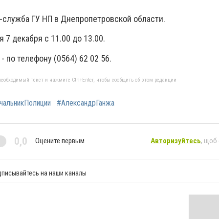
-служба ГУ НП в Днепропетровской области.
 7 декабря с 11.00 до 13.00.
- по телефону (0564) 62 02 56.
еобходимый текст и нажмите Ctrl+Enter, чтобы сообщить об этом редакции
чальникПолиции
#АлександрГанжа
0,0
Оцените первым
Авторизуйтесь
, щоб
дписывайтесь на наши каналы