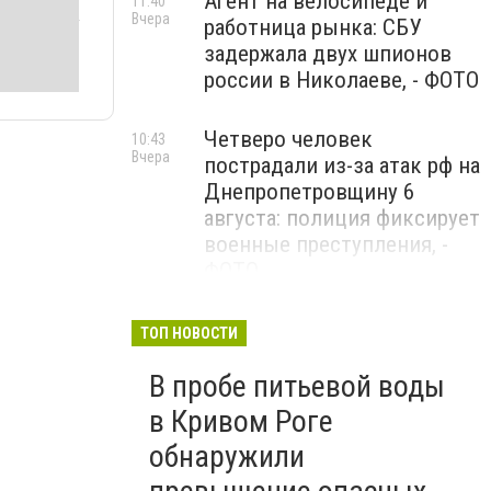
Агент на велосипеде и
11:40
Вчера
работница рынка: СБУ
задержала двух шпионов
россии в Николаеве, - ФОТО
Четверо человек
10:43
Вчера
пострадали из-за атак рф на
Днепропетровщину 6
августа: полиция фиксирует
военные преступления, -
ФОТО
Ночью россияне атаковали
09:08
ТОП НОВОСТИ
Вчера
Украину 147 дронами: наша
В пробе питьевой воды
ПВО уничтожила и
подавила 114 БпЛА
в Кривом Роге
обнаружили
Общенациональная минута
09:00
Вчера