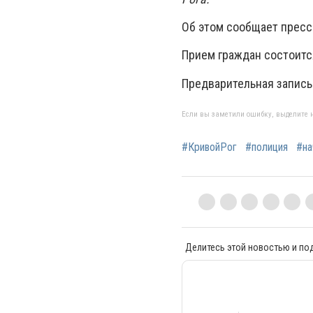
Об этом сообщает пресс
Прием граждан состоится
Предварительная запись 
Если вы заметили ошибку, выделите н
#КривойРог
#полиция
#на
Делитесь этой новостью и по