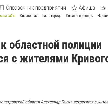
Справочник предприятий
Афиша
а на сайте
Справочная
Карта города
Питання-відповідь
Недви
к областной полиции
ся с жителями Кривог
опетровской области Александр Ганжа встретится с жите