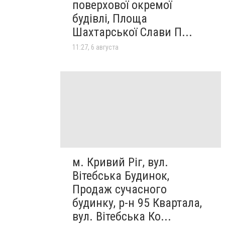
поверхової окремої
будівлі, Площа
Шахтарської Слави П...
11:27, 6 августа
м. Кривий Ріг, вул.
Вітебська Будинок,
Продаж сучасного
будинку, р-н 95 Квартала,
вул. Вітебська Ко...