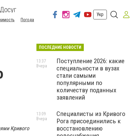
Досуг
Укр
жимость
Погода
ПОСЛЕДНИЕ НОВОСТИ
Поступление 2026: какие
13:37
Вчера
специальности в вузах
о
стали самыми
популярными по
количеству поданных
заявлений
Специалисты из Кривого
13:09
Вчера
Рога присоединились к
восстановлению
лями Кривого
водоснабжения