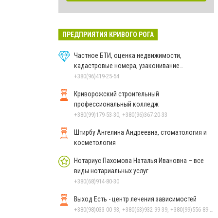
ПРЕДПРИЯТИЯ КРИВОГО РОГА
Частное БТИ, оценка недвижимости,
кадастровые номера, узаконивание
самовольных построек
+380(96)419-25-54
Криворожский строительный
профессиональный колледж
+380(99)179-53-30, +380(96)367-20-33
Штирбу Ангелина Андреевна, стоматология и
косметология
Нотариус Пахомова Наталья Ивановна – все
виды нотариальных услуг
+380(68)914-80-30
Выход Есть - центр лечения зависимостей
+380(98)033-00-93, +380(63)932-99-39, +380(99)556-89-68, +380(96)005-01-25