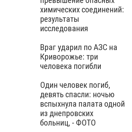
превышение опасных
молчания: Украина чтит
память жертв войны, -
химических соединений:
ВИДЕО
результаты
исследования
Враг ударил по АЗС на
Криворожье: три
человека погибли
Один человек погиб,
девять спасли: ночью
вспыхнула палата одной
из днепровских
больниц, - ФОТО