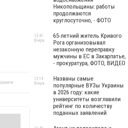
Никопольщины: работы
продолжаются
круглосуточно, - ФОТО
65-летний житель Кривого
12:41
Вчера
Рога организовывал
незаконную переправку
мужчины в ЕС в Закарпатье,
- прокуратура, ФОТО, ВИДЕО
Названы самые
12:14
 оцінити
Вчера
популярные ВУЗы Украины
в 2026 году: какие
университеты возглавили
рейтинг по количеству
поданных заявлений