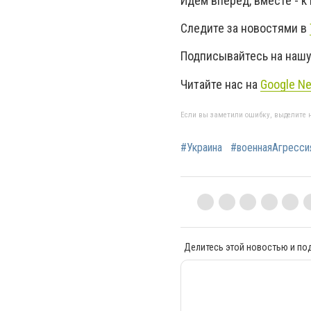
Идем вперед, вместе - к
Следите за новостями в
Подписывайтесь на нашу
Читайте нас на
Google N
Если вы заметили ошибку, выделите н
#Украина
#военнаяАгресс
Делитесь этой новостью и по