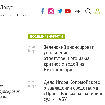
Досуг
Укр
жимость
Погода
ПОСЛЕДНИЕ НОВОСТИ
Зеленский анонсировал
20:41
Вчера
увольнение
ответственного из-за
кризиса с водой на
Никопольщине
Дело Игоря Коломойского
20:26
ся
Вчера
о завладении средствами
руппировок
«ПриватБанка» направили в
вами.
суд, - НАБУ