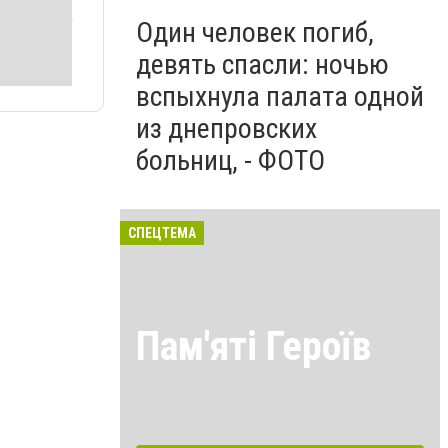
Один человек погиб,
девять спасли: ночью
вспыхнула палата одной
из днепровских
больниц, - ФОТО
СПЕЦТЕМА
Пам'яті Героїв