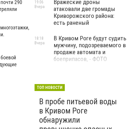
Вражеские дроны
 почти 290
19:06
Вчера
атаковали две громады
стреляли
Криворожского района:
есть раненый
 многоэтажки,
и.
В Кривом Роге будут судить
18:18
Вчера
мужчину, подозреваемого в
продаже автомата и
 боевой
боеприпасов, - ФОТО
ледующие
«Все равно» - у зеков, а у
18:11
Вчера
нас должно быть «Слава
Украине!», «Слава ВСУ!»:
ТОП НОВОСТИ
благодаря активистам
В пробе питьевой воды
некоторые объекты стрит-
арта в Кривом Роге
в Кривом Роге
претерпели изменения, -
обнаружили
ФОТО