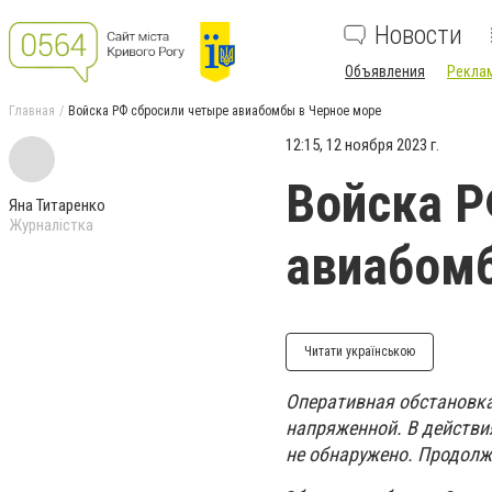
Новости
Объявления
Реклам
Главная
Войска РФ сбросили четыре авиабомбы в Черное море
12:15, 12 ноября 2023 г.
Войска Р
Яна Титаренко
Журналістка
авиабомб
Читати українською
Оперативная обстановка
напряженной. В действи
не обнаружено. Продолж