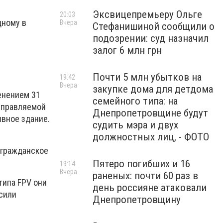
Эксвицепремьеру Ольге
20:03
дному в
Вчера
Стефанишиной сообщили о
подозрении: суд назначил
залог 6 млн грн
Почти 5 млн убытков на
19:42
Вчера
закупке дома для детдома
менением 31
семейного типа: на
управляемой
Днепропетровщине будут
вное здание.
судить мэра и двух
должностных лиц, - ФОТО
 гражданское
Пятеро погибших и 16
19:14
Вчера
раненых: почти 60 раз в
типа FPV они
день россияне атаковали
осили
Днепропетровщину