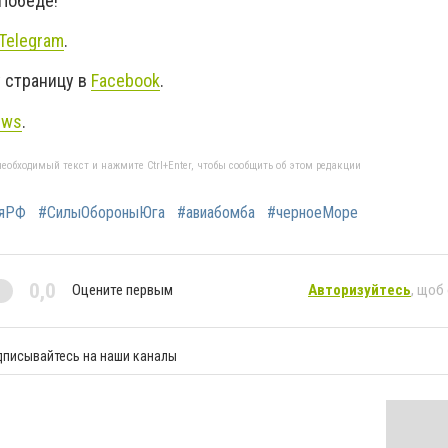
 Победе!
Telegram
.
 страницу в
Facebook
.
ews
.
еобходимый текст и нажмите Ctrl+Enter, чтобы сообщить об этом редакции
ияРФ
#СилыОбороныЮга
#авиабомба
#черноеМоре
0,0
Оцените первым
Авторизуйтесь
, щоб
дписывайтесь на наши каналы