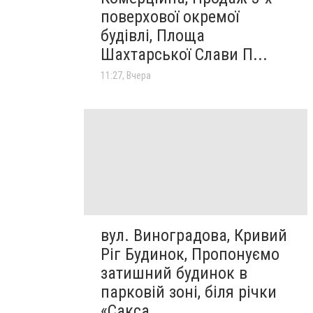
поверхової окремої
будівлі, Площа
Шахтарської Слави П...
11:27, Вчера
вул. Виноградова, Кривий
Ріг Будинок, Пропонуємо
затишний будинок в
парковій зоні, біля річки
«Сакса...