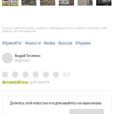
Если вы заметили ошибку, выделите необходимый текст и нажмите Ctrl+Enter, чтобы
сообщить об этом редакции
#КривойРог
#новости
#война
#россия
#Украина
Андрій Тесленко
Журналіст
0,0
Авторизуйтесь
, щоб оцінити
Делитесь этой новостью и подписывайтесь на наши каналы