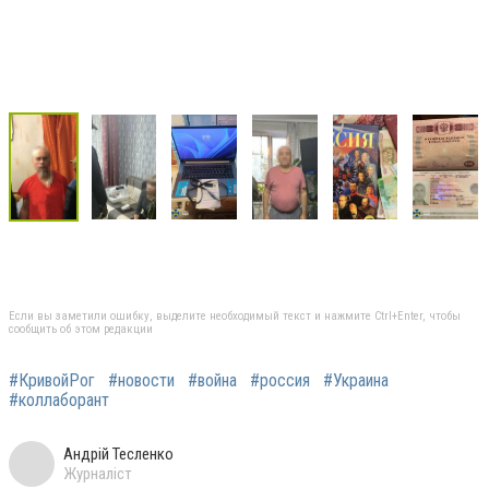
Если вы заметили ошибку, выделите необходимый текст и нажмите Ctrl+Enter, чтобы
сообщить об этом редакции
#КривойРог
#новости
#война
#россия
#Украина
#коллаборант
Андрій Тесленко
Журналіст