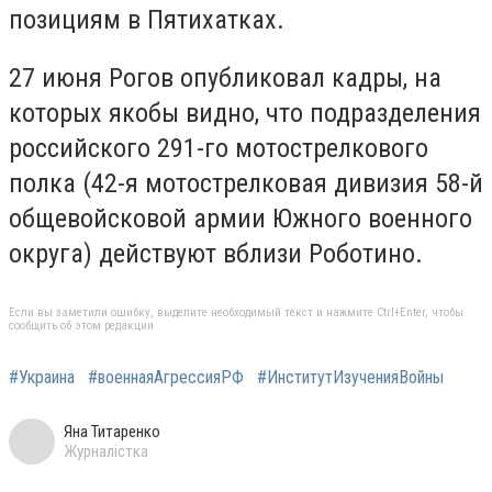
позициям в Пятихатках.
27 июня Рогов опубликовал кадры, на
которых якобы видно, что подразделения
российского 291-го мотострелкового
полка (42-я мотострелковая дивизия 58-й
общевойсковой армии Южного военного
округа) действуют вблизи Роботино.
Если вы заметили ошибку, выделите необходимый текст и нажмите Ctrl+Enter, чтобы
сообщить об этом редакции
#Украина
#военнаяАгрессияРФ
#ИнститутИзученияВойны
Яна Титаренко
Журналістка