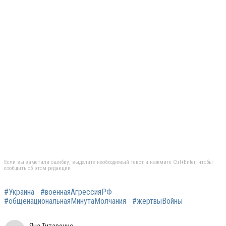
Если вы заметили ошибку, выделите необходимый текст и нажмите Ctrl+Enter, чтобы
сообщить об этом редакции
#Украина
#военнаяАгрессияРФ
#общенациональнаяМинутаМолчания
#жертвыВойны