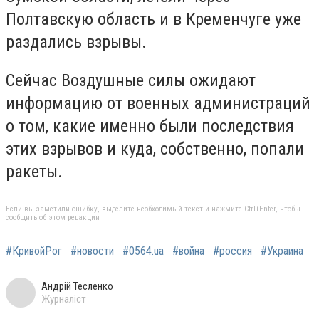
Полтавскую область и в Кременчуге уже
раздались взрывы.
Сейчас Воздушные силы ожидают
информацию от военных администраций
о том, какие именно были последствия
этих взрывов и куда, собственно, попали
ракеты.
Если вы заметили ошибку, выделите необходимый текст и нажмите Ctrl+Enter, чтобы
сообщить об этом редакции
#КривойРог
#новости
#0564.ua
#война
#россия
#Украина
Андрій Тесленко
Журналіст