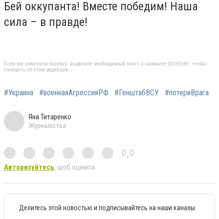
Бей оккупанта! Вместе победим! Наша
сила – в правде!
Если вы заметили ошибку, выделите необходимый текст и нажмите Ctrl+Enter, чтобы
сообщить об этом редакции
#Украина
#военнаяАгрессияРФ
#ГенштабВСУ
#потериВрага
Яна Титаренко
Журналістка
0,0
Авторизуйтесь
, щоб оцінити
Делитесь этой новостью и подписывайтесь на наши каналы