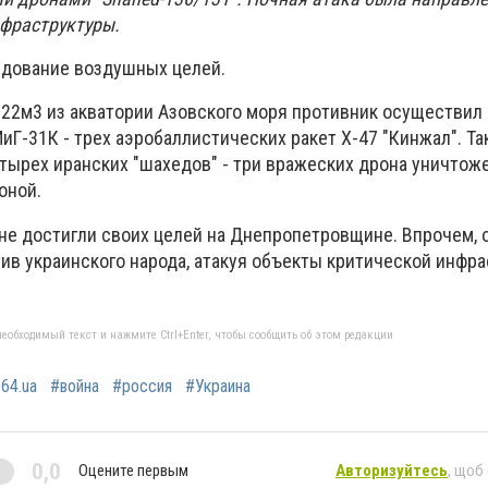
фраструктуры.
ндование воздушных целей.
22м3 из акватории Азовского моря противник осуществил 
МиГ-31К - трех аэробаллистических ракет Х-47 "Кинжал". Т
тырех иранских "шахедов" - три вражеских дрона уничтож
оной.
 не достигли своих целей на Днепропетровщине. Впрочем, 
ив украинского народа, атакуя объекты критической инфр
еобходимый текст и нажмите Ctrl+Enter, чтобы сообщить об этом редакции
64.ua
#война
#россия
#Украина
0,0
Оцените первым
Авторизуйтесь
, щоб