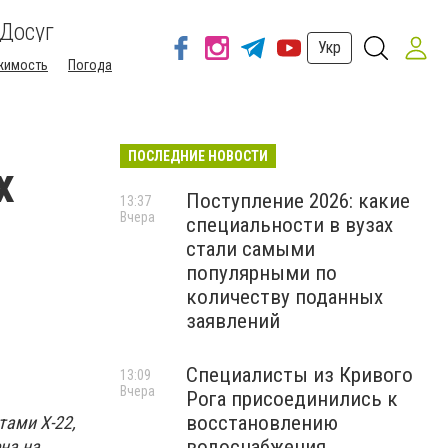
Досуг
Укр
жимость
Погода
ПОСЛЕДНИЕ НОВОСТИ
х
Поступление 2026: какие
13:37
Вчера
специальности в вузах
стали самыми
популярными по
количеству поданных
заявлений
Специалисты из Кривого
13:09
Вчера
Рога присоединились к
восстановлению
тами Х-22,
водоснабжения
на на