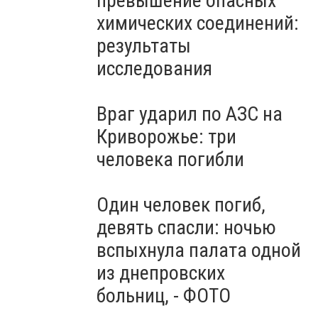
превышение опасных
молчания: Украина чтит
память жертв войны, -
химических соединений:
ВИДЕО
результаты
исследования
Враг ударил по АЗС на
Криворожье: три
человека погибли
Один человек погиб,
девять спасли: ночью
вспыхнула палата одной
из днепровских
больниц, - ФОТО