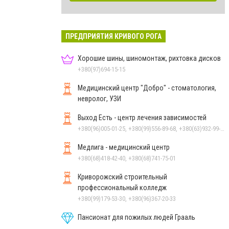
ПРЕДПРИЯТИЯ КРИВОГО РОГА
Хорошие шины, шиномонтаж, рихтовка дисков
+380(97)694-15-15
Медицинский центр "Добро" - стоматология,
невролог, УЗИ
Выход Есть - центр лечения зависимостей
+380(96)005-01-25, +380(99)556-89-68, +380(63)932-99-39, +380(98)033-00-93
Медлига - медицинский центр
+380(68)418-42-40, +380(68)741-75-01
Криворожский строительный
профессиональный колледж
+380(99)179-53-30, +380(96)367-20-33
Пансионат для пожилых людей Грааль