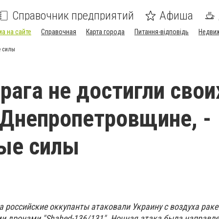
Справочник предприятий
Афиша
а на сайте
Справочная
Карта города
Питання-відповідь
Недви
е силы
рага не достигли свои
 Днепропетровщине, -
ые силы
а российские оккупанты атаковали Украину с воздуха раке
ми дронами "Shahed-136/131". Ночная атака была направле