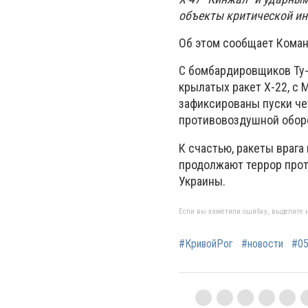
объекты критической ин
Об этом сообщает Кома
С бомбардировщиков Ту-
крылатых ракет Х-22, с 
зафиксированы пуски че
противовоздушной обор
К счастью, ракеты врага
продолжают террор прот
Украины.
Если вы заметили ошибку, выделите н
#КривойРог
#новости
#05