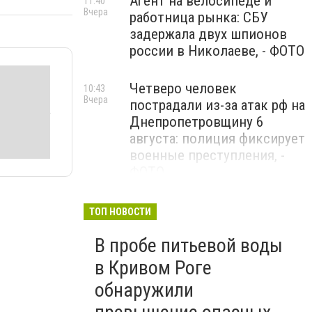
Агент на велосипеде и
11:40
Вчера
работница рынка: СБУ
задержала двух шпионов
россии в Николаеве, - ФОТО
Четверо человек
10:43
Вчера
пострадали из-за атак рф на
Днепропетровщину 6
августа: полиция фиксирует
военные преступления, -
ФОТО
Ночью россияне атаковали
09:08
ТОП НОВОСТИ
Вчера
Украину 147 дронами: наша
В пробе питьевой воды
ПВО уничтожила и
подавила 114 БпЛА
в Кривом Роге
обнаружили
Общенациональная минута
09:00
Вчера