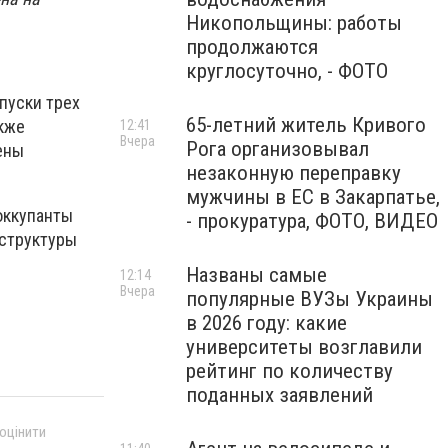
Никопольщины: работы
продолжаются
круглосуточно, - ФОТО
пуски трех
65-летний житель Кривого
акже
12:41
Вчера
Рога организовывал
ены
незаконную переправку
мужчины в ЕС в Закарпатье,
оккупанты
- прокуратура, ФОТО, ВИДЕО
аструктуры
Названы самые
12:14
Вчера
популярные ВУЗы Украины
в 2026 году: какие
университеты возглавили
рейтинг по количеству
поданных заявлений
 оцінити