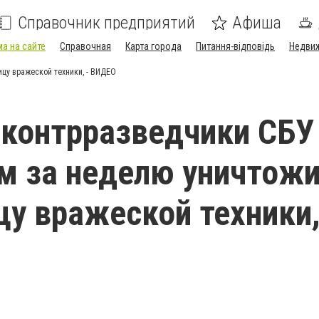
Справочник предприятий
Афиша
а на сайте
Справочная
Карта города
Питання-відповідь
Недви
цу вражеской техники, - ВИДЕО
контрразведчики СБУ
м за неделю уничтож
цу вражеской техники,