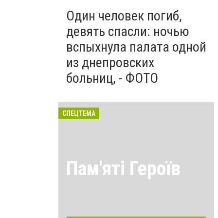
Один человек погиб,
девять спасли: ночью
вспыхнула палата одной
из днепровских
больниц, - ФОТО
СПЕЦТЕМА
Пам'яті Героїв