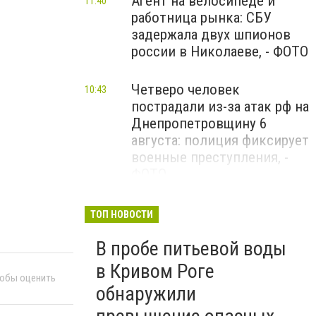
Агент на велосипеде и
11:40
работница рынка: СБУ
задержала двух шпионов
россии в Николаеве, - ФОТО
Четверо человек
10:43
пострадали из-за атак рф на
Днепропетровщину 6
августа: полиция фиксирует
военные преступления, -
ФОТО
Ночью россияне атаковали
09:08
ТОП НОВОСТИ
Украину 147 дронами: наша
В пробе питьевой воды
ПВО уничтожила и
подавила 114 БпЛА
в Кривом Роге
тобы оценить
обнаружили
Общенациональная минута
09:00