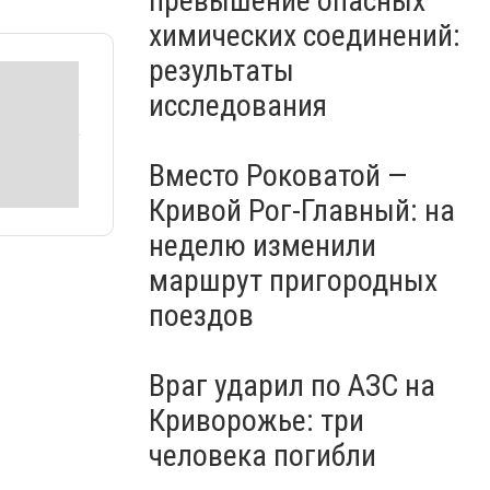
превышение опасных
молчания: Украина чтит
память жертв войны, -
химических соединений:
ВИДЕО
результаты
исследования
Вместо Роковатой —
Кривой Рог-Главный: на
неделю изменили
маршрут пригородных
поездов
Враг ударил по АЗС на
Криворожье: три
человека погибли