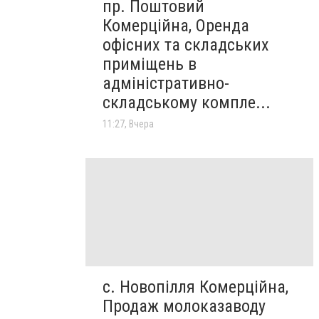
пр. Поштовий
Комерційна, Оренда
офісних та складських
приміщень в
адміністративно-
складському компле...
11:27, Вчера
с. Новопілля Комерційна,
Продаж молоказаводу