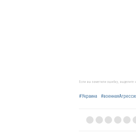
Если вы заметили ошибку, выделите н
#Украина
#военнаяАгресс