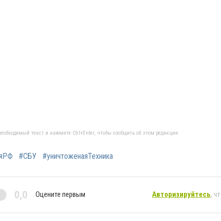
еобходимый текст и нажмите Ctrl+Enter, чтобы сообщить об этом редакции
ияРФ
#СБУ
#уничтоженаяТехника
0,0
Оцените первым
Авторизируйтесь
, ч