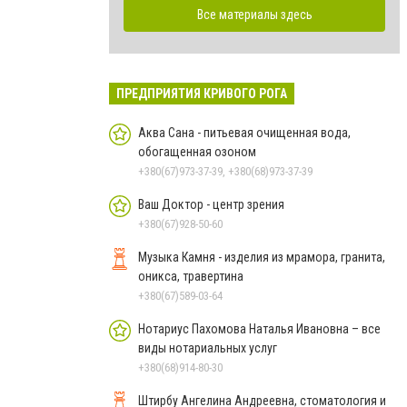
Все материалы здесь
ПРЕДПРИЯТИЯ КРИВОГО РОГА
Аква Сана - питьевая очищенная вода,
обогащенная озоном
+380(67)973-37-39, +380(68)973-37-39
Ваш Доктор - центр зрения
+380(67)928-50-60
Музыка Камня - изделия из мрамора, гранита,
оникса, травертина
+380(67)589-03-64
Нотариус Пахомова Наталья Ивановна – все
виды нотариальных услуг
+380(68)914-80-30
Штирбу Ангелина Андреевна, стоматология и