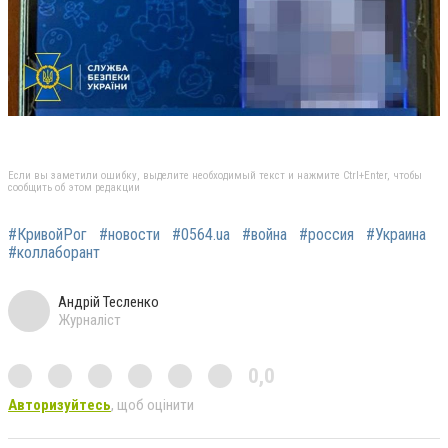
Если вы заметили ошибку, выделите необходимый текст и нажмите Ctrl+Enter, чтобы
сообщить об этом редакции
#КривойРог
#новости
#0564.ua
#война
#россия
#Украина
#коллаборант
Андрій Тесленко
Журналіст
0,0
Авторизуйтесь
, щоб оцінити