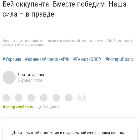
Бей оккупанта! Вместе победим! Наша
сила – в правде!
Если вы заметили ошибку, выделите необходимый текст и нажмите Ctrl+Enter, чтобы
сообщить об этом редакции
#Украина
#военнаяАгрессияРФ
#ГенштабВСУ
#потериВрага
Яна Титаренко
Журналістка
0,0
Авторизуйтесь
, щоб оцінити
Делитесь этой новостью и подписывайтесь на наши каналы