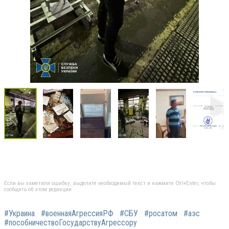
Если вы заметили ошибку, выделите необходимый текст и нажмите Ctrl+Enter, чтобы
сообщить об этом редакции
#Украина
#военнаяАгрессияРФ
#СБУ
#росатом
#аэс
#пособничествоГосударствуАгрессору