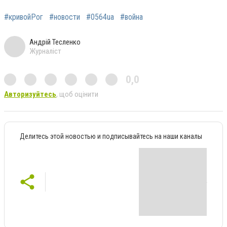
#кривойРог
#новости
#0564ua
#война
Андрій Тесленко
Журналіст
0,0
Авторизуйтесь
, щоб оцінити
Делитесь этой новостью и подписывайтесь на наши каналы