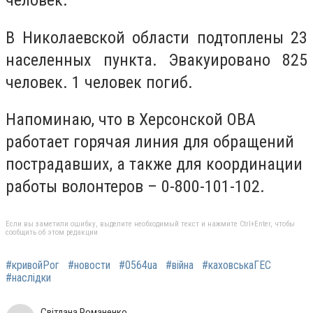
человек.
В Николаевской области подтоплены 23
населенных пункта. Эвакуировано 825
человек. 1 человек погиб.
Напоминаю, что в Херсонской ОВА
работает горячая линия для обращений
пострадавших, а также для координации
работы волонтеров – 0-800-101-102.
Если вы заметили ошибку, выделите необходимый текст и нажмите Ctrl+Enter, чтобы
сообщить об этом редакции
#кривойРог
#новости
#0564ua
#війна
#каховськаГЕС
#наслідки
Світлана Романенко