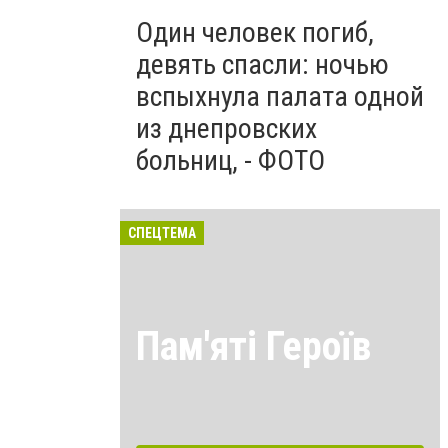
Один человек погиб,
девять спасли: ночью
вспыхнула палата одной
из днепровских
больниц, - ФОТО
СПЕЦТЕМА
Пам'яті Героїв