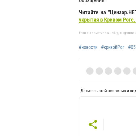
обращения.
Читайте на "Цензор.НЕ
укрытия в Кривом Роге,
Если вы заметили ошибку, выделите н
#новости
#кривойРог
#05
Делитесь этой новостью и по