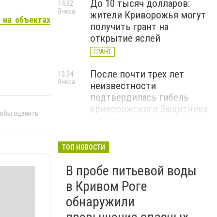
До 10 тысяч долларов:
14:32
Вчера
жители Криворожья могут
 на объектах
получить грант на
открытие яслей
ГРАНТ
После почти трех лет
13:34
Вчера
неизвестности
подтвердилась гибель
криворожского Защитника
тобы оценить
Вячеслава Чучмая
В Кривом Роге ищут
12:36
ТОП НОВОСТИ
Вчера
арендатора для здания,
В пробе питьевой воды
которое находится на
балансе театра кукол:
в Кривом Роге
стартовая цена - 268 грн в
обнаружили
месяц, - ФОТО