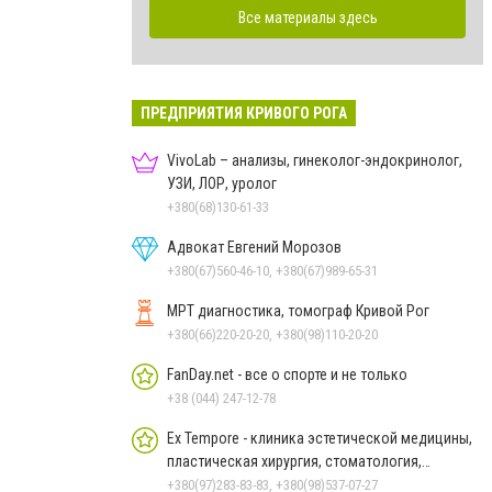
Все материалы здесь
ПРЕДПРИЯТИЯ КРИВОГО РОГА
VivoLab – анализы, гинеколог-эндокринолог,
УЗИ, ЛОР, уролог
+380(68)130-61-33
Адвокат Евгений Морозов
+380(67)560-46-10, +380(67)989-65-31
МРТ диагностика, томограф Кривой Рог
+380(66)220-20-20, +380(98)110-20-20
FanDay.net - все о спорте и не только
+38 (044) 247-12-78
Ex Tempore - клиника эстетической медицины,
пластическая хирургия, стоматология,
косметология
+380(97)283-83-83, +380(98)537-07-27