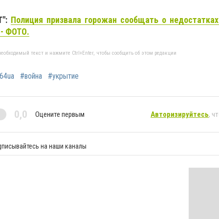
Т":
Полиция призвала горожан сообщать о недостатках
 - ФОТО.
еобходимый текст и нажмите Ctrl+Enter, чтобы сообщить об этом редакции
64ua
#война
#укрытие
0,0
Оцените первым
Авторизируйтесь
, ч
дписывайтесь на наши каналы