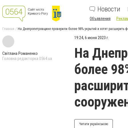
Новости
Объявления
Реклам
Главная
На Днепропетровщине проверили более 98% укрытий и хотят расширить 
19:24, 6 июня 2023 г.
На Днепр
Світлана Романенко
Головна редакторка 0564.ua
более 98
расшири
сооруже
Читати українською