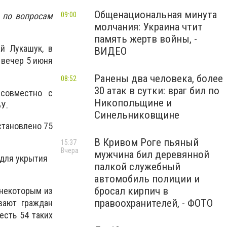
Общенациональная минута
 по вопросам
09:00
молчания: Украина чтит
память жертв войны, -
й Лукашук, в
ВИДЕО
 вечер 5 июня
Ранены два человека, более
08:52
30 атак в сутки: враг бил по
 совместно с
Никопольщине и
У.
Синельниковщине
становлено 75
В Кривом Роге пьяный
15:37
Вчера
мужчина бил деревянной
 для укрытия
палкой служебный
автомобиль полиции и
бросал кирпич в
 некоторым из
правоохранителей, - ФОТО
вают граждан
есть 54 таких