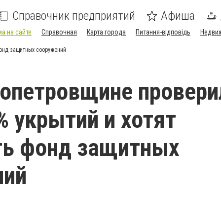
Справочник предприятий
Афиша
а на сайте
Справочная
Карта города
Питання-відповідь
Недви
фонд защитных сооружений
опетровщине провери
% укрытий и хотят
ть фонд защитных
ний