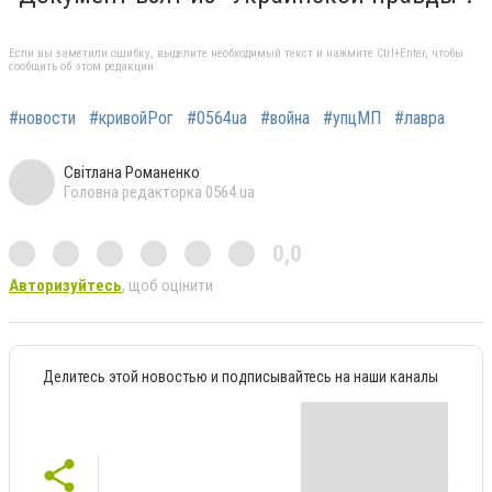
Если вы заметили ошибку, выделите необходимый текст и нажмите Ctrl+Enter, чтобы
сообщить об этом редакции
#новости
#кривойРог
#0564ua
#война
#упцМП
#лавра
Світлана Романенко
Головна редакторка 0564.ua
0,0
Авторизуйтесь
, щоб оцінити
Делитесь этой новостью и подписывайтесь на наши каналы