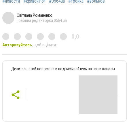
#новости
#кривойРог
#0564ua
#тройка
#вольное
Світлана Романенко
Головна редакторка 0564.ua
0,0
Авторизуйтесь
, щоб оцінити
Делитесь этой новостью и подписывайтесь на наши каналы