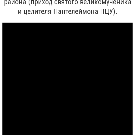
района (приход святого великомученика
и целителя Пантелеймона ПЦУ).