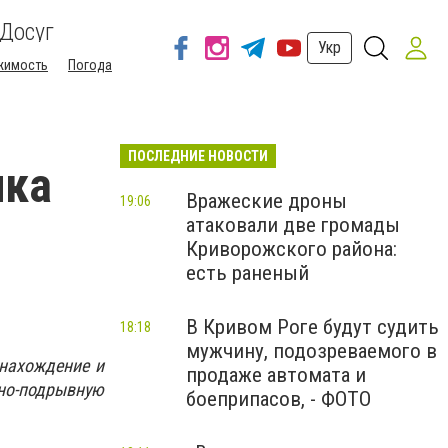
Досуг
Укр
жимость
Погода
ПОСЛЕДНИЕ НОВОСТИ
ика
Вражеские дроны
19:06
атаковали две громады
Криворожского района:
есть раненый
В Кривом Роге будут судить
18:18
мужчину, подозреваемого в
онахождение и
продаже автомата и
но-подрывную
боеприпасов, - ФОТО