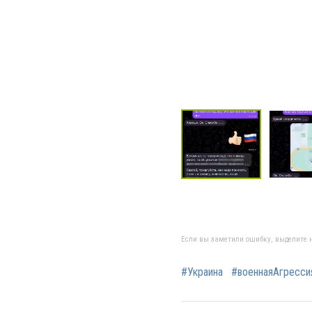
Если вы заметили ошибку, выделите н
#Украина
#военнаяАгресс