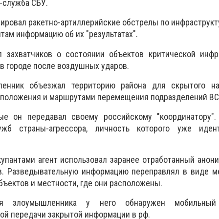
-служба СБУ.
ровал ракетно-артиллерийские обстрелы по инфраструкту
там информацию об их "результатах".
 захватчиков о состоянии объектов критической инфр
в городе после воздушных ударов.
ленник объезжал территорию района для скрытого н
сположения и маршрутами перемещения подразделений ВС
ые он передавал своему российскому "координатору".
ужб страны-агрессора, личность которого уже иден
упантами агент использовал заранее отработанный анон
. Разведывательную информацию переправлял в виде м
ъектов и местности, где они расположены.
я злоумышленника у него обнаружен мобильный
ой передачи закрытой информации в рф.