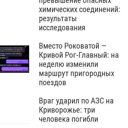
превышение опасных
склады логистических
компаний и магазин, есть
химических соединений:
жертвы
результаты
исследования
Вместо Роковатой —
Кривой Рог-Главный: на
неделю изменили
маршрут пригородных
поездов
Враг ударил по АЗС на
Криворожье: три
человека погибли