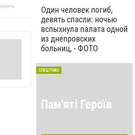
 оцінити
Один человек погиб,
девять спасли: ночью
вспыхнула палата одной
из днепровских
больниц, - ФОТО
СПЕЦТЕМА
Пам'яті Героїв