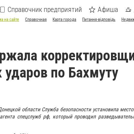
Справочник предприятий
Афиша
а на сайте
Справочная
Карта города
Питання-відповідь
Недви
ержала корректировщ
 ударов по Бахмуту
Донецкой области Служба безопасности установила мест
агента спецслужб рф, который проводил разведыватель