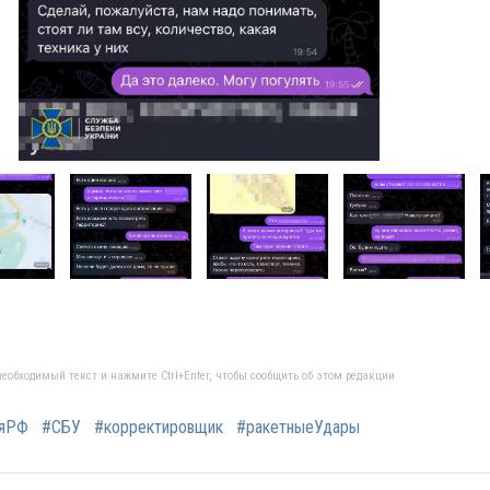
еобходимый текст и нажмите Ctrl+Enter, чтобы сообщить об этом редакции
ияРФ
#СБУ
#корректировщик
#ракетныеУдары