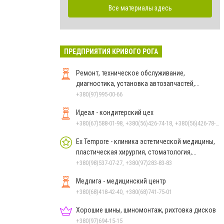
Все материалы здесь
ПРЕДПРИЯТИЯ КРИВОГО РОГА
Ремонт, техническое обслуживание,
диагностика, установка автозапчастей,
китайских и азиатских авто
+380(97)995-00-66
Идеал - кондитерский цех
+380(67)588-01-98, +380(56)426-74-18, +380(56)426-78-12
Ex Tempore - клиника эстетической медицины,
пластическая хирургия, стоматология,
косметология
+380(98)537-07-27, +380(97)283-83-83
Медлига - медицинский центр
+380(68)418-42-40, +380(68)741-75-01
Хорошие шины, шиномонтаж, рихтовка дисков
+380(97)694-15-15