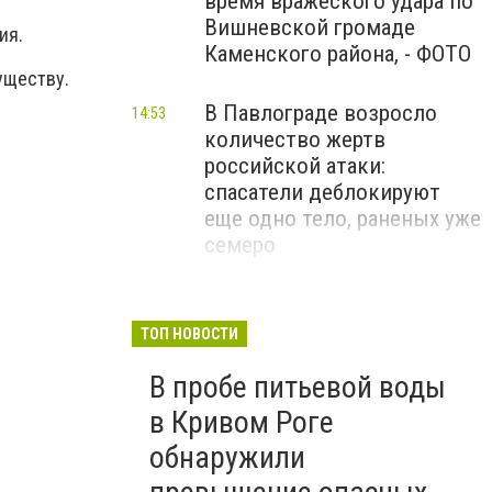
время вражеского удара по
Вишневской громаде
ия.
Каменского района, - ФОТО
уществу.
В Павлограде возросло
14:53
количество жертв
российской атаки:
спасатели деблокируют
еще одно тело, раненых уже
семеро
На Центрально-Городском
14:44
рынке Кривого Рога пылала
ТОП НОВОСТИ
"Шашлычная", - ФОТО
В пробе питьевой воды
После вражеского удара в
в Кривом Роге
13:50
Павлограде вспыхнули
обнаружили
масштабные пожары - горят