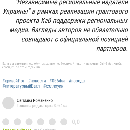
"Независимые региональные издатели
Украины" в рамках реализации грантового
проекта Хаб поддержки региональных
медиа. Взгляды авторов не обязательно
совпадают с официальной позицией
партнеров.
Если вы заметили ошибку, выделите необходимый текст и нажмите Ctrl+Enter, чтобы
сообщить об этом редакции
#кривойРог
#новости
#0564ua
#порода
#литературныйБатл
#хэллоуин
Світлана Романенко
Головна редакторка 0564.ua
0,0