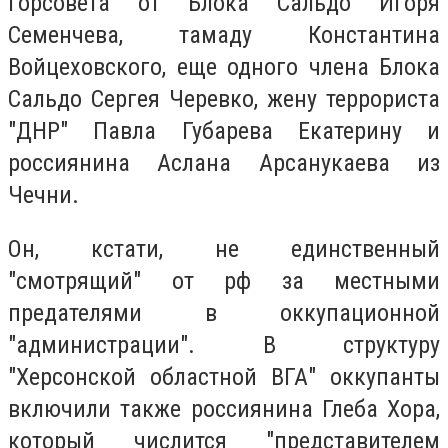
горсовета от Блока Сальдо Игоря
Семенчева, тамаду Константина
Войцеховского, еще одного члена Блока
Сальдо Сергея Черевко, жену террориста
"ДНР" Павла Губарева Екатерину и
россиянина Аслана Арсанукаева из
Чечни.
Он, кстати, не единственный
"смотрящий" от рф за местными
предателями в оккупационной
"администрации". В структуру
"Херсонской областной ВГА" оккупанты
включили также россиянина Глеба Хора,
который числится "представителем