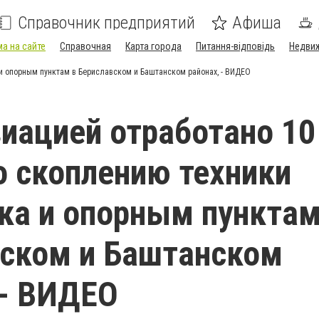
Справочник предприятий
Афиша
а на сайте
Справочная
Карта города
Питання-відповідь
Недви
 и опорным пунктам в Бериславском и Баштанском районах, - ВИДЕО
иацией отработано 10
о скоплению техники
ка и опорным пунктам
ском и Баштанском
 - ВИДЕО