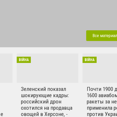
у российско-украинской
ая Федерация продолжает
Все материа
ного конфликта, стянув к
 страны многотысячную
ю технику. Украинское
ВІЙНА
ВІЙНА
ремится разрешить
матическим путём.
ы в этом конфликте
вилизованные страны.
Зеленский показал
Почти 1900 
шокирующие кадры:
1600 авиабом
российский дрон
ракеты за н
охотился на продавца
применила р
ые
овощей в Херсоне, -
против Укра