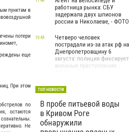
Агент на велосипеде и
11:40
работница рынка: СБУ
ным пунктам в
задержала двух шпионов
ивовоздушной
россии в Николаеве, - ФОТО
печены потери
Четверо человек
10:43
миномет,
пострадали из-за атак рф на
Днепропетровщину 6
овреждены еще
августа: полиция фиксирует
военные преступления, -
ФОТО
ниц. При этом
Ночью россияне атаковали
09:08
ТОП НОВОСТИ
Украину 147 дронами: наша
В пробе питьевой воды
ПВО уничтожила и
обстрелов по
подавила 114 БпЛА
ия, остаются
в Кривом Роге
 сознательны.
обнаружили
Общенациональная минута
еративно. Не
09:00