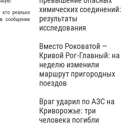
превышение опасных
молчания: Украина чтит
нную.
память жертв войны, -
химических соединений:
 кто реально
ВИДЕО
результаты
 в сообщении
исследования
Вместо Роковатой —
Кривой Рог-Главный: на
неделю изменили
маршрут пригородных
поездов
Враг ударил по АЗС на
Криворожье: три
человека погибли