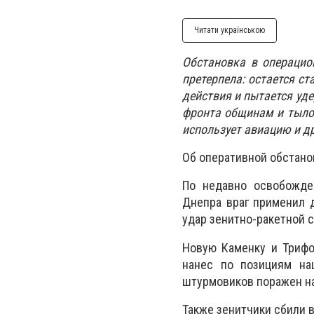
Читати українською
Обстановка в операцио
претерпела: остается с
действия и пытается уд
фронта общинам и тыло
использует авиацию и д
Об оперативной обстанов
По недавно освобожде
Днепра враг применил 
удар зенитно-ракетной с
Новую Каменку и Трифо
нанес по позициям на
штурмовиков поражен н
Также зенитчики сбили 