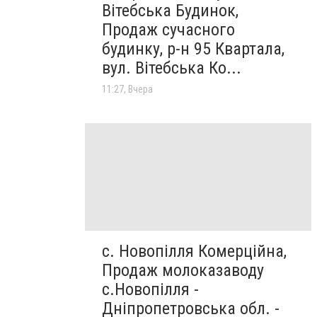
Вітебська Будинок,
Продаж сучасного
будинку, р-н 95 Квартала,
вул. Вітебська Ко...
11:27, Вчера
с. Новопілля Комерційна,
Продаж молоказаводу
с.Новопілля -
Дніпропетровська обл. -