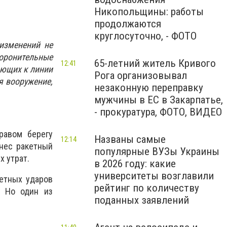
Никопольщины: работы
продолжаются
круглосуточно, - ФОТО
изменений не
боронительные
65-летний житель Кривого
12:41
ающих к линии
Рога организовывал
 вооружение,
незаконную переправку
мужчины в ЕС в Закарпатье,
- прокуратура, ФОТО, ВИДЕО
равом берегу
Названы самые
12:14
нес ракетный
популярные ВУЗы Украины
х утрат.
в 2026 году: какие
университеты возглавили
етных ударов
рейтинг по количеству
. Но один из
поданных заявлений