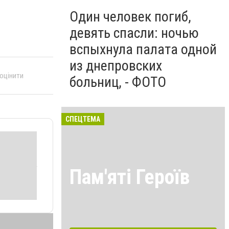
Один человек погиб,
девять спасли: ночью
вспыхнула палата одной
из днепровских
 оцінити
больниц, - ФОТО
СПЕЦТЕМА
Пам'яті Героїв