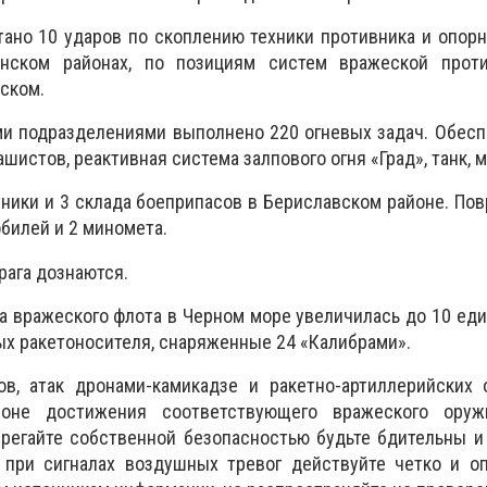
ано 10 ударов по скоплению техники противника и опор
нском районах, по позициям систем вражеской прот
вском.
ми подразделениями выполнено 220 огневых задач. Обес
ашистов, реактивная система залпового огня «Град», танк, 
ники и 3 склада боеприпасов в Бериславском районе. П
билей и 2 миномета.
рага дознаются.
а вражеского флота в Черном море увеличилась до 10 еди
ных ракетоносителя, снаряженные 24 «Калибрами».
ов, атак дронами-камикадзе и ракетно-артиллерийских 
оне достижения соответствующего вражеского оруж
регайте собственной безопасностью будьте бдительны и
 при сигналах воздушных тревог действуйте четко и оп