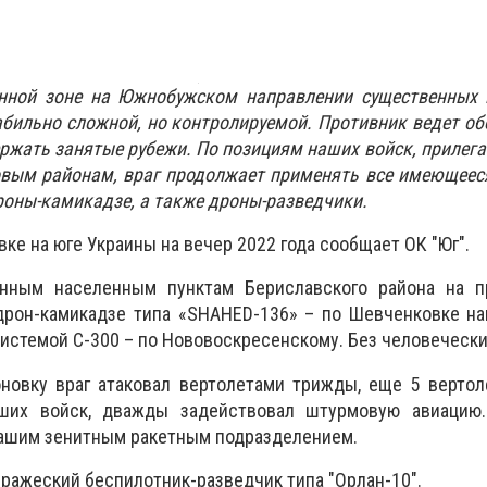
нной зоне на Южнобужском направлении существенных 
табильно сложной, но контролируемой. Противник ведет о
ержать занятые рубежи. По позициям наших войск, прилег
вым районам, враг продолжает применять все имеющееся
роны-камикадзе, а также дроны-разведчики.
ке на юге Украины на вечер 2022 года сообщает ОК "Юг".
нным населенным пунктам Бериславского района на п
дрон-камикадзе типа «SHAHED-136» – по Шевченковке на
истемой С-300 – по Нововоскресенскому. Без человечески
новку враг атаковал вертолетами трижды, еще 5 вертол
ших войск, дважды задействовал штурмовую авиацию
ашим зенитным ракетным подразделением.
вражеский беспилотник-разведчик типа "Орлан-10".