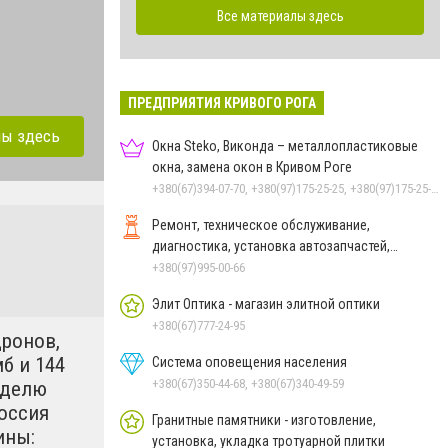
Все материалы здесь
ПРЕДПРИЯТИЯ КРИВОГО РОГА
лы здесь
Окна Steko, Виконда – металлопластиковые
окна, замена окон в Кривом Роге
+380(67)394-07-70, +380(97)175-25-25, +380(97)175-25-25, +380(67)786-72-03
Ремонт, техническое обслуживание,
диагностика, установка автозапчастей,
китайских и азиатских авто
+380(97)995-00-66
Элит Оптика - магазин элитной оптики
+380(67)777-24-95
дронов,
б и 144
Система оповещения населения
+380(67)350-44-68, +380(67)340-49-59
еделю
оссия
Гранитные памятники - изготовление,
ины:
установка, укладка тротуарной плитки