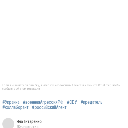
Если вы заметили ошибку, выделите необходимый текст и нажмите Ctrl+Enter, чтобы
сообщить об этом редакции
#Украина
#военнаяАгрессияРФ
#СБУ
#предатель
#коллаборант
#российскийАгент
Яна Титаренко
Журналістка