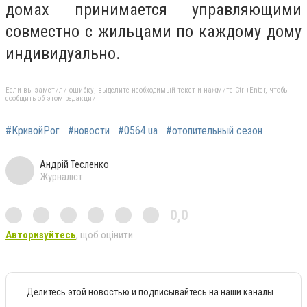
домах принимается управляющими
совместно с жильцами по каждому дому
индивидуально.
Если вы заметили ошибку, выделите необходимый текст и нажмите Ctrl+Enter, чтобы
сообщить об этом редакции
#КривойРог
#новости
#0564.ua
#отопительный сезон
Андрій Тесленко
Журналіст
0,0
Авторизуйтесь
, щоб оцінити
Делитесь этой новостью и подписывайтесь на наши каналы