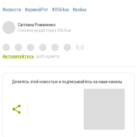
#новости
#кривойРог
#0564ua
#война
Світлана Романенко
Головна редакторка 0564.ua
0,0
Авторизуйтесь
, щоб оцінити
Делитесь этой новостью и подписывайтесь на наши каналы