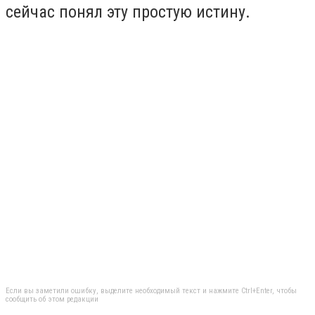
сейчас понял эту простую истину.
Если вы заметили ошибку, выделите необходимый текст и нажмите Ctrl+Enter, чтобы
сообщить об этом редакции