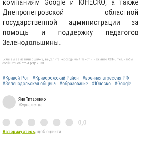
компаниям Google и ЮНЕСКО, а также
Днепропетровской областной
государственной администрации за
помощь и поддержку педагогов
Зеленодольщины.
Если вы заметили ошибку, выделите необходимый текст и нажмите Ctrl+Enter, чтобы
сообщить об этом редакции
#Кривой Рог
#Криворожский Район
#военная агрессия РФ
#Зеленодольская община
#образование
#Юнеско
#Google
Яна Титаренко
Журналістка
0,0
Авторизуйтесь
, щоб оцінити