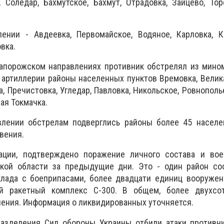
, Соледар, Бахмутское, Бахмут, Отрадовка, Зайцево, Тор
ении - Авдеевка, Первомайское, Водяное, Карловка, Кр
вка.
апорожском направлениях противник обстрелял из мином
 артиллерии районы населенных пунктов Времовка, Велик
, Пречистовка, Угледар, Павловка, Никольское, Ровнополье
ая Токмачка.
лении обстрелам подверглись районы более 45 населе
вения.
ации, подтверждено поражение личного состава и вое
кой области за предыдущие дни. Это - один район со
склада с боеприпасами, более двадцати единиц вооруже
ый ракетный комплекс С-300. В общем, более двухсо
нения. Информация о ликвидированных уточняется.
азделения Сил обороны Украины отбили атаки противни