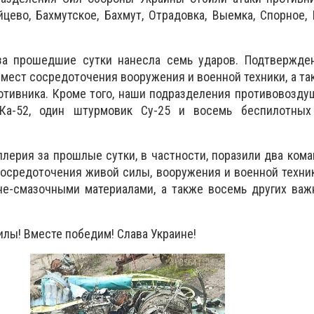
цево, Бахмутское, Бахмут, Отрадовка, Выемка, Спорное,
за прошедшие сутки нанесла семь ударов. Подтвержде
 мест сосредоточения вооружения и военной техники, а та
отивника. Кроме того, наши подразделения противовозд
Ка-52, один штурмовик Су-25 и восемь беспилотных
ллерия за прошлые сутки, в частности, поразили два кома
осредоточения живой силы, вооружения и военной техник
че-смазочными материалами, а также восемь других важ
лы! Вместе победим! Слава Украине!