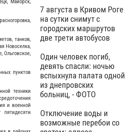
молчания: Украина чтит
ецк, Майорск,
память жертв войны, -
7 августа в Кривом Роге
ВИДЕО
на сутки снимут с
асногоровка,
городских маршрутов
две трети автобусов
етов, танков,
ая Новоселка,
, Ольговское,
Один человек погиб,
девять спасли: ночью
нных пунктов
вспыхнула палата одной
из днепровских
нной техники
больниц, - ФОТО
средоточения
ния и военной
Отключение воды и
т пятидесяти
возможные перебои со
ка в районах