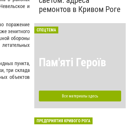
светом: адреса
 Невельское и
ремонтов в Кривом Роге
но поражение
СПЕЦТЕМА
кже зенитного
ушной обороны
 летательных
Пам'яті Героїв
ндных пункта,
и, три склада
ных объектов
Все материалы здесь
ПРЕДПРИЯТИЯ КРИВОГО РОГА