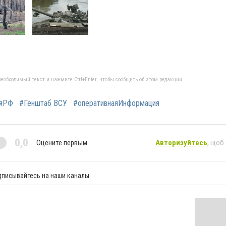
еобходимый текст и нажмите Ctrl+Enter, чтобы сообщить об этом редакции
ияРФ
#Генштаб ВСУ
#оперативнаяИнформация
0,0
Оцените первым
Авторизуйтесь
, щоб
дписывайтесь на наши каналы