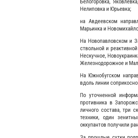
Белогоровка, Яковлевка
Нелиповка и Юрьевка;
на Авдеевском направл
Марьинка и Новомихайло
На Новопавловском и З
ствольной и реактивной
Нескучное, Новоукраинка
Железнодорожное и Мал
На Южнобугском направ
вдоль линии соприкосно
По уточненной информ
противника в Запорожс
личного состава, три 
техники, один зенитн
оккупантов получили ра
За прошлые сутки подр