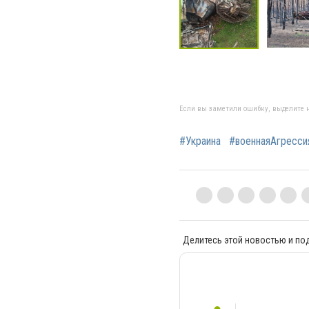
Если вы заметили ошибку, выделите н
#Украина
#военнаяАгресс
Делитесь этой новостью и по