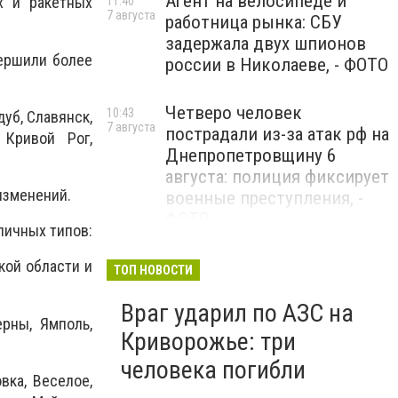
Агент на велосипеде и
х и ракетных
11:40
7 августа
работница рынка: СБУ
задержала двух шпионов
вершили более
россии в Николаеве, - ФОТО
Четверо человек
10:43
уб, Славянск,
7 августа
пострадали из-за атак рф на
 Кривой Рог,
Днепропетровщину 6
августа: полиция фиксирует
изменений.
военные преступления, -
ФОТО
личных типов:
Ночью россияне атаковали
кой области и
09:08
ТОП НОВОСТИ
7 августа
Украину 147 дронами: наша
Враг ударил по АЗС на
ПВО уничтожила и
рны, Ямполь,
подавила 114 БпЛА
Криворожье: три
человека погибли
Общенациональная минута
вка, Веселое,
09:00
7 августа