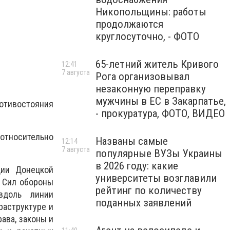
Никопольщины: работы
продолжаются
круглосуточно, - ФОТО
65-летний житель Кривого
12:41
7 августа
Рога организовывал
незаконную переправку
мужчины в ЕС в Закарпатье,
отивостояния
- прокуратура, ФОТО, ВИДЕО
относительно
Названы самые
12:14
7 августа
популярные ВУЗы Украины
в 2026 году: какие
ции Донецкой
университеты возглавили
й Сил обороны
рейтинг по количеству
вдоль линии
поданных заявлений
раструктуре и
ава, законы и