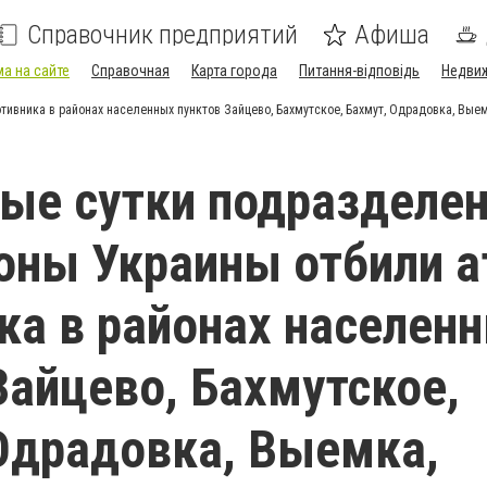
Справочник предприятий
Афиша
а на сайте
Справочная
Карта города
Питання-відповідь
Недви
ивника в районах населенных пунктов Зайцево, Бахмутское, Бахмут, Одрадовка, Выем
ые сутки подразделе
оны Украины отбили а
ка в районах населен
Зайцево, Бахмутское,
Одрадовка, Выемка,