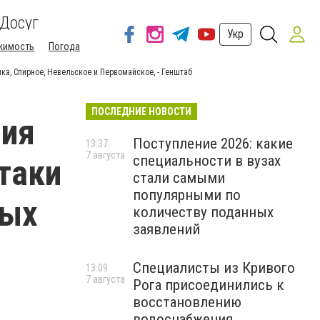
Досуг
Укр
жимость
Погода
ка, Спирное, Невельское и Первомайское, - Генштаб
ПОСЛЕДНИЕ НОВОСТИ
ния
Поступление 2026: какие
13:37
7 августа
специальности в вузах
таки
стали самыми
популярными по
ных
количеству поданных
заявлений
Специалисты из Кривого
13:09
7 августа
Рога присоединились к
восстановлению
водоснабжения