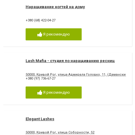
Наращивание ногтей на дому
+380 (68) 422-04-27
Я рекомендую
Lash Mafia - студия по наращиванию ресниц
50000, Кривой Рог, улица Адмирала Головко, 11, (Даманский)
+380 (97) 736-67-27
Я рекомендую
Elegant Lashes
50000, Кривой Рог, улица Соборности, 52