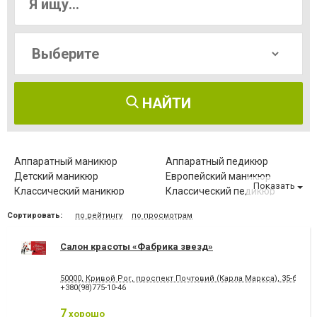
НАЙТИ
Аппаратный маникюр
Аппаратный педикюр
Детский маникюр
Европейский маникюр
Показать
Классический маникюр
Классический педикюр
Коррекция нарощенных
Лечение вросшего ногтя
Сортировать:
по рейтингу
по просмотрам
ногтей
Лечение ногтевой пластины
Маникюр
Салон красоты «Фабрика звезд»
Мужской маникюр
Наращивание ногтей
Наращивание ногтей гелем
Парафинотерапия ног
Парафинотерапия рук
Покрытие гель-лаком
50000, Кривой Рог, проспект Почтовий (Карла Маркса), 35-б, (ТЦ
+380(98)775-10-46
Роспись и дизайн ногтей
Спа-маникюр
7
хорошо