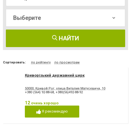
НАЙТИ
Сортировать:
по рейтингу
по просмотрам
Криворізький державний цирк
50000, Кривой Рог, улица Виталия Матусевича, 10
+380 (564) 92-88-68
,
+380(56)492-88-92
12
очень хорошо
Я рекомендую