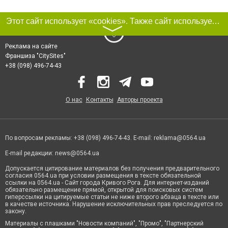
Этот сайт использует «cookies». Также сайт использует интернет-сервис для сбора технических данных касательно посетителей с целью получения маркетинговой и статистической информации. Условия обработки данных посетителей сайта см.
〉
Реклама на сайте
Франшиза "CitySites"
+38 (098) 496-74-43
О нас
Контакты
Авторы проекта
По вопросам рекламы: +38 (098) 496-74-43. E-mail:
reklama@0564.ua
E-mail редакции:
news@0564.ua
Допускается цитирование материалов без получения предварительного
согласия 0564.ua при условии размещения в тексте обязательной
ссылки на 0564.ua - Сайт города Кривого Рога. Для интернет-изданий
обязательно размещение прямой, открытой для поисковых систем
гиперссылки на цитируемые статьи не ниже второго абзаца в тексте или
в качестве источника. Нарушение исключительных прав преследуется по
закону.
Материалы с плашками "Новости компаний", "Промо", "Партнерский