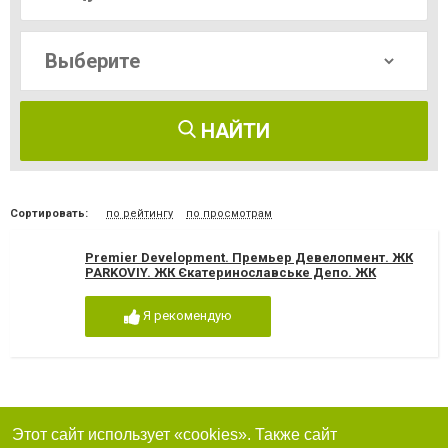
НАЙТИ
Сортировать:
по рейтингу
по просмотрам
Premier Development. Премьер Девелопмент. ЖК
PARKOVIY. ЖК Єкатеринославське Депо. ЖК
BARVY.ЖК GENEVE
Я рекомендую
Этот сайт использует «cookies». Также сайт