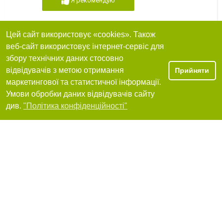
Я рекомендую
Цей сайт використовує «cookies». Також
Кружок партизанской йоги - хатха-йога
веб-сайт використовує інтернет-сервіс для
збору технічних даних стосовно
Кривий Ріг, вулиця Чкалова, 6
відвідувачів з метою отримання
Прийняти
+380 (96) 299-73-48
маркетингової та статистичної інформації.
Умови обробки даних відвідувачів сайту
Я рекомендую
Фільтри
див.
"Політика конфіденційності"
Клуб Мустанг
вулиця Ярослава Мудрого, 48
+380(98)591-52-46
Я рекомендую