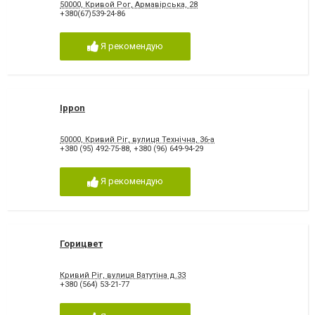
50000, Кривой Рог, Армавірська, 28
+380(67)539-24-86
Я рекомендую
Ippon
50000, Кривий Ріг, вулиця Технічна, 36-а
+380 (95) 492-75-88
,
+380 (96) 649-94-29
Я рекомендую
Горицвет
Кривий Ріг, вулиця Ватутіна д.33
+380 (564) 53-21-77