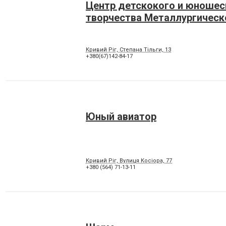
Центр детскокого и юношес
творчества Металлургическ
Кривий Ріг, Степана Тільги, 13
+380(67)142-84-17
Юный авиатор
Кривий Ріг, Вулиця Косіора, 77
+380 (564) 71-13-11