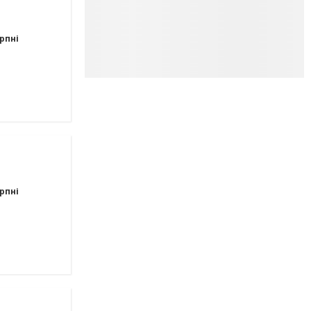
рпні
рпні