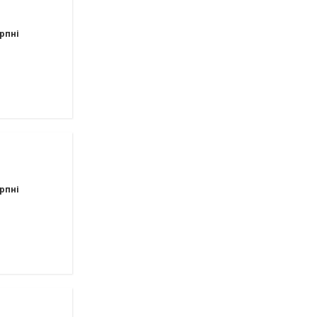
рпні
рпні