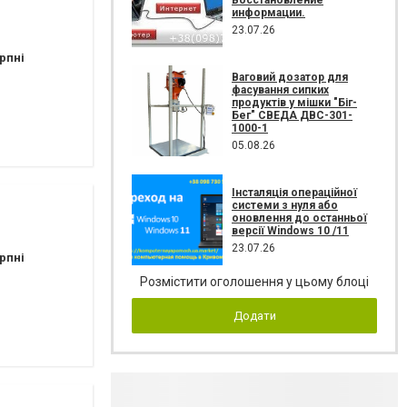
информации.
23.07.26
рпні
Ваговий дозатор для
фасування сипких
продуктів у мішки "Біг-
Бег" СВЕДА ДВС-301-
1000-1
05.08.26
Інсталяція операційної
системи з нуля або
оновлення до останньої
версії Windows 10 /11
23.07.26
рпні
Розмістити оголошення у цьому блоці
Додати