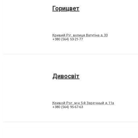
Горицвет
Кривий Ріг, вулиця Ватутіна д.33
+380 (564) 53-21-77
Дивосвіт
Кривой Рог, м-н 5-й Заречный д.11а
+380 (564) 95-67-63