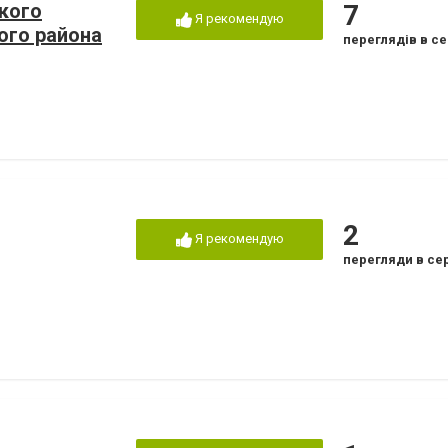
кого
7
Я рекомендую
ого района
переглядів в се
2
Я рекомендую
перегляди в се