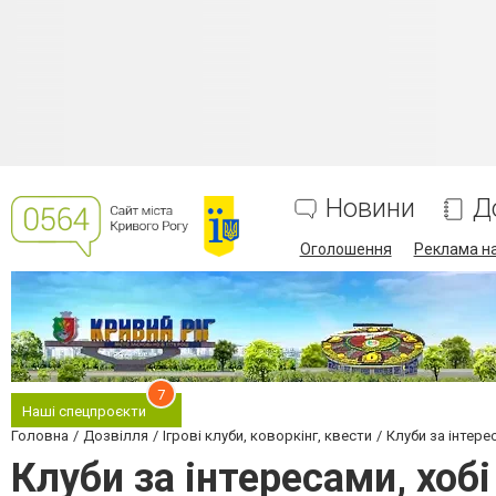
Новини
Д
Оголошення
Реклама на
7
Наші спецпроєкти
Головна
Дозвілля
Ігрові клуби, коворкінг, квести
Клуби за інтерес
Клуби за інтересами, хобі