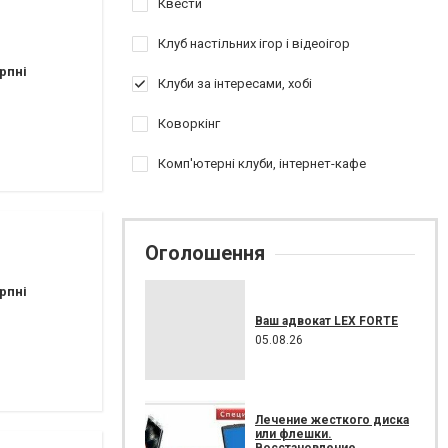
Квести
Клуб настільних ігор і відеоігор
рпні
Клуби за інтересами, хобі
Коворкінг
Комп'ютерні клуби, інтернет-кафе
Оголошення
рпні
Ваш адвокат LEX FORTE
05.08.26
Лечение жесткого диска
или флешки.
Восстановление