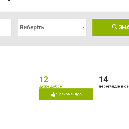
Виберіть
ЗН
12
14
дуже добре
переглядів в се
Я рекомендую