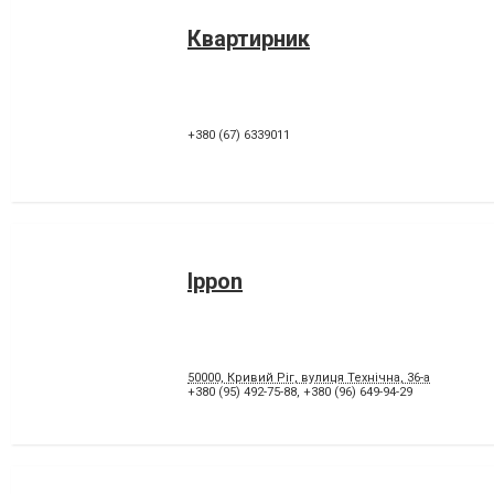
Квартирник
+380 (67) 6339011
Ippon
50000, Кривий Ріг, вулиця Технічна, 36-а
+380 (95) 492-75-88
,
+380 (96) 649-94-29