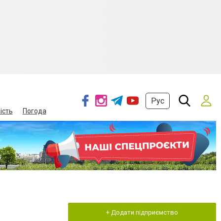
Рус
ість
Погода
+ Додати підприємство