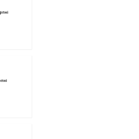
рпні
рпні