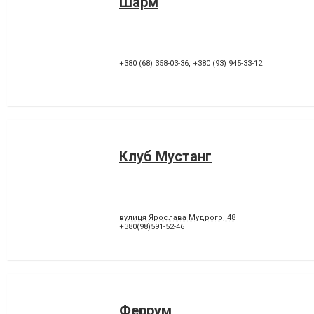
Шарм
+380 (68) 358-03-36
,
+380 (93) 945-33-12
Клуб Мустанг
вулиця Ярослава Мудрого, 48
+380(98)591-52-46
Феррум