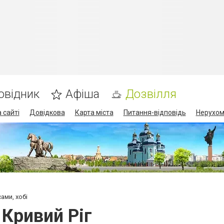
овідник
Афіша
Дозвілля
 сайті
Довідкова
Карта міста
Питання-відповідь
Нерухом
ами, хобі
 Кривий Ріг