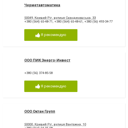
Черметавтоматика
50049, Кривий Ріг, вулиця Скандинавська, 33
+380 (564) 65-48-71
,
+380 (564) 65-48-61
,
+380 (56) 493-34-77
Я рекомендую
ООО ПИК Энерго-Инвест
+380 (56) 374-85-58
Я рекомендую
ООО Октан Групп
50000, Кривий Ріг, вулиця Вантажна, 10