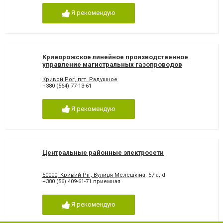
Я рекомендую
Криворожское линейное производственное
управление магистральных газопроводов
Кривой Рог, пгт. Радушное
+380 (564) 77-13-61
Я рекомендую
Центральные районные электросети
50000, Кривий Ріг, Вулиця Мелешкіна, 57-а, d
+380 (56) 409-61-71 приемная
Я рекомендую