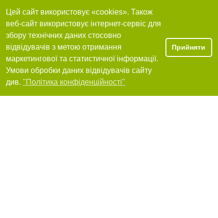
Цей сайт використовує «cookies». Також
веб-сайт використовує інтернет-сервіс для
Оксиген ООО
збору технічних даних стосовно
відвідувачів з метою отримання
Прийняти
50000, Кривой Рог, промплощадка ВАТ ИнГОК
+380 (56) 407-51-29
маркетингової та статистичної інформації.
Умови обробки даних відвідувачів сайту
Я рекомендую
Фільтри
див.
"Політика конфіденційності"
Ошторгсервис УАЭ
50000, Кривой Рог, улица Янова, 5/16
+380 (564) 90-15-70
Я рекомендую
Ремтехгаз