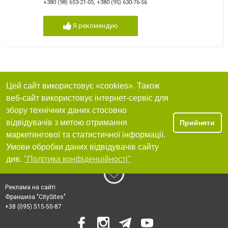
+380 (98) 653-21-05
,
+380 (95) 630-76-56
Я рекомендую
Цей сайт використовує «cookies». Також
веб-сайт використовує інтернет-сервіс для
збору технічних даних стосовно
відвідувачів з метою отримання
Прийняти
маркетингової та статистичної інформації.
Умови обробки даних відвідувачів сайту
див.
"Політика конфіденційності"
Реклама на сайті
Франшиза "CitySites"
+38 (095) 515-50-87