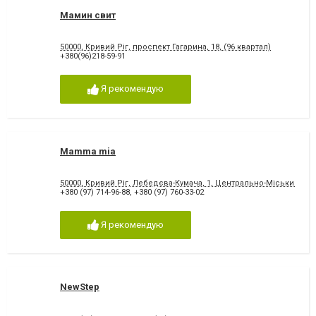
Мамин свит
50000, Кривий Ріг, проспект Гагарина, 18, (96 квартал)
+380(96)218-59-91
Я рекомендую
Mamma mia
50000, Кривий Ріг, Лебедєва-Кумача, 1, Центрально-Міський рин
+380 (97) 714-96-88
,
+380 (97) 760-33-02
Я рекомендую
NewStep