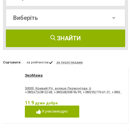
ЗНАЙТИ
Сортувати:
за рейтингом
за переглядами
ЭкоМама
50000, Кривий Ріг, вулиця Лермонтова, 6
+380(67)638-52-68
,
+380(68)008-96-99
,
+380(95)770-61-21
,
+380(93)304-91-50
11.9
дуже добре
Я рекомендую