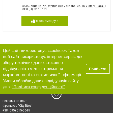
50000, Кривий Ріг, вулиця Лермонтова, 37, ТК Victory Plaza, 1 пов
+380 (50) 357-07-89
Я рекомендую
Цей сайт використовує «cookies». Також
веб-сайт використовує інтернет-сервіс для
збору технічних даних стосовно
відвідувачів з метою отримання
Прийняти
маркетингової та статистичної інформації.
Умови обробки даних відвідувачів сайту
див.
"Політика конфіденційності"
Реклама на сайті
Франшиза "CitySites"
+38 (095) 515-50-87