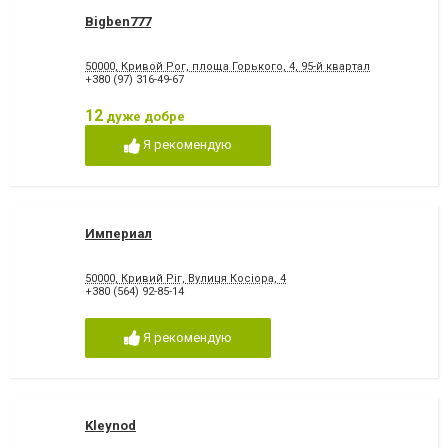
Bigben777
50000, Кривой Рог, площа Горького, 4, 95-й квартал
+380 (97) 316-49-67
12
дуже добре
Я рекомендую
Империал
50000, Кривий Ріг, Вулиця Косіора, 4
+380 (564) 92-85-14
Я рекомендую
Kleynod