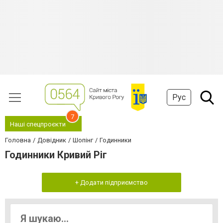
Рус
7
Наші спецпроєкти
Головна
Довідник
Шопінг
Годинники
Годинники Кривий Ріг
+ Додати підприємство